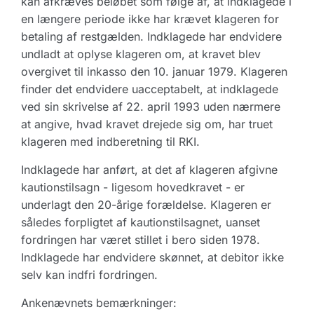
kan afkræves beløbet som følge af, at indklagede i
en længere periode ikke har krævet klageren for
betaling af restgælden. Indklagede har endvidere
undladt at oplyse klageren om, at kravet blev
overgivet til inkasso den 10. januar 1979. Klageren
finder det endvidere uacceptabelt, at indklagede
ved sin skrivelse af 22. april 1993 uden nærmere
at angive, hvad kravet drejede sig om, har truet
klageren med indberetning til RKI.
Indklagede har anført, at det af klageren afgivne
kautionstilsagn - ligesom hovedkravet - er
underlagt den 20-årige forældelse. Klageren er
således forpligtet af kautionstilsagnet, uanset
fordringen har været stillet i bero siden 1978.
Indklagede har endvidere skønnet, at debitor ikke
selv kan indfri fordringen.
Ankenævnets bemærkninger: