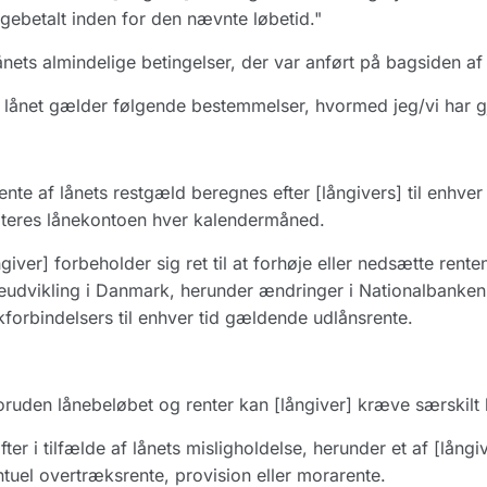
agebetalt inden for den nævnte løbetid."
ånets almindelige betingelser, der var anført på bagsiden a
 lånet gælder følgende bestemmelser, hvormed jeg/vi har g
ente af lånets restgæld beregnes efter [långivers] til enhve
teres lånekontoen hver kalendermåned.
giver] forbeholder sig ret til at forhøje eller nedsætte rent
eudvikling i Danmark, herunder ændringer i Nationalbanken
forbindelsers til enhver tid gældende udlånsrente.
oruden lånebeløbet og renter kan [långiver] kræve særskilt b
fter i tilfælde af lånets misligholdelse, herunder et af [långi
tuel overtræksrente, provision eller morarente.