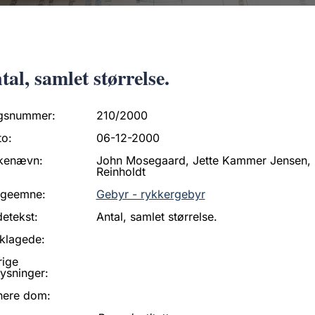
tal, samlet størrelse.
gsnummer:
210/2000
to:
06-12-2000
kenævn:
John Mosegaard, Jette Kammer Jensen, Le
Reinholdt
ageemne:
Gebyr - rykkergebyr
etekst:
Antal, samlet størrelse.
klagede:
rige
ysninger:
nere dom: