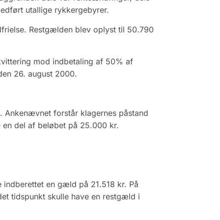
edført utallige rykkergebyrer.
frielse. Restgælden blev oplyst til 50.790
kvittering mod indbetaling af 50% af
 den 26. august 2000.
. Ankenævnet forstår klagernes påstand
e en del af beløbet på 25.000 kr.
e indberettet en gæld på 21.518 kr. På
det tidspunkt skulle have en restgæld i