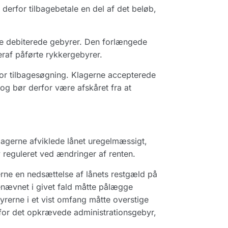
 derfor tilbagebetale en del af det beløb,
 de debiterede gebyrer. Den forlængede
eraf påførte rykkergebyrer.
for tilbagesøgning. Klagerne accepterede
 og bør derfor være afskåret fra at
klagerne afviklede lånet uregelmæssigt,
 reguleret ved ændringer af renten.
erne en nedsættelse af lånets restgæld på
enævnet i givet fald måtte pålægge
yrerne i et vist omfang måtte overstige
l for det opkrævede administrationsgebyr,