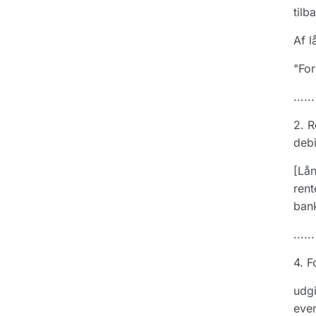
tilb
Af l
"For
......
2. R
debi
[Lån
rent
bank
......
4. F
udgi
even