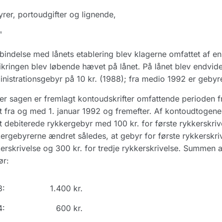
rer, portoudgifter og lignende,
"
rbindelse med lånets etablering blev klagerne omfattet af e
ikringen blev løbende hævet på lånet. På lånet blev endvid
nistrationsgebyr på 10 kr. (1988); fra medio 1992 er gebyre
r sagen er fremlagt kontoudskrifter omfattende perioden fr
 fra og med 1. januar 1992 og fremefter. Af kontoudtogene
t debiterede rykkergebyr med 100 kr. for første rykkerskrive
ergebyrerne ændret således, at gebyr for første rykkerskriv
erskrivelse og 300 kr. for tredje rykkerskrivelse. Summen 
ør:
3:
1.400 kr.
4:
600 kr.