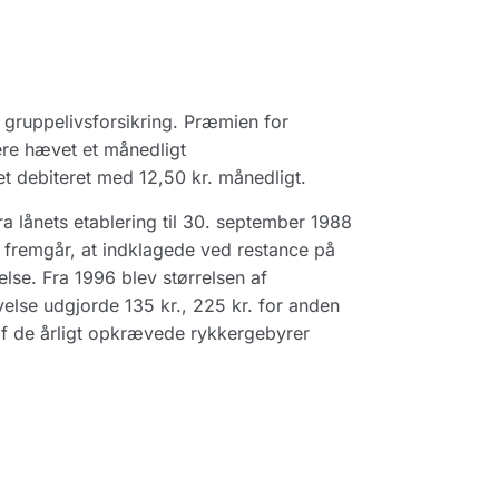
n gruppelivsforsikring. Præmien for
ere hævet et månedligt
t debiteret med 12,50 kr. månedligt.
a lånets etablering til 30. september 1988
 fremgår, at indklagede ved restance på
lse. Fra 1996 blev størrelsen af
else udgjorde 135 kr., 225 kr. for anden
af de årligt opkrævede rykkergebyrer