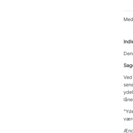
Med
Indl
Denn
Sag
Ved 
sene
ydel
lån
"Yde
være
Ændr