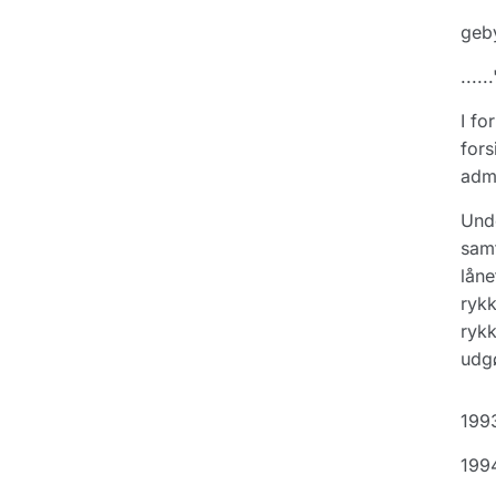
geby
......
I fo
fors
admi
Unde
samt
låne
rykk
rykk
udg
199
199