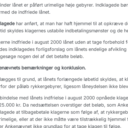
inder lånet er påført urimelige høje gebyrer. Indklagede bør
med de indfriede lånet.
klagede
har anført, at man har haft hjemmel til at opkræve
tid skyldes klagernes ustabile indbetalingsmønster og de h
erne indfriede i august 2000 lånet uden at tage forbehold 
des indklagedes forligsforslag om lånets endelige afvikling
agesøge nogen del af det betalte beløb.
enævnets bemærkninger og konklusion.
lægges til grund, at lånets forlængede løbetid skyldes, at 
for der påløb rykkergebyrer, ligesom låneydelsen ikke blev
rbindelse med lånets indfrielse i august 2000 opnåede klag
25.000 kr. Da nedsættelsen overstiger det beløb, som Ank
lagede at tilbagebetale klagerne som følge af, at rykkergeb
rimelige, eller at der ikke måtte være tilstrækkelig hjemme
er Ankenævnet ikke grundlag for at tage klagen til følge.