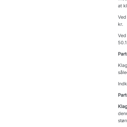
at k
Ved 
kr.
Ved 
50.1
Part
Klag
såle
Indk
Part
Kla
denn
stør