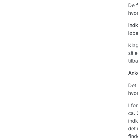
De f
hvor
Ind
løbe
Klag
såle
tilb
Ank
Det 
hvor
I fo
ca. 
indk
det 
find