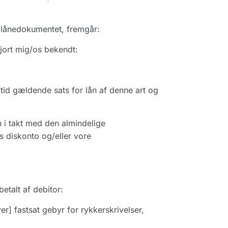
f lånedokumentet, fremgår:
jort mig/os bekendt:
r tid gældende sats for lån af denne art og
en i takt med den almindelige
s diskonto og/eller vore
etalt af debitor:
ver] fastsat gebyr for rykkerskrivelser,