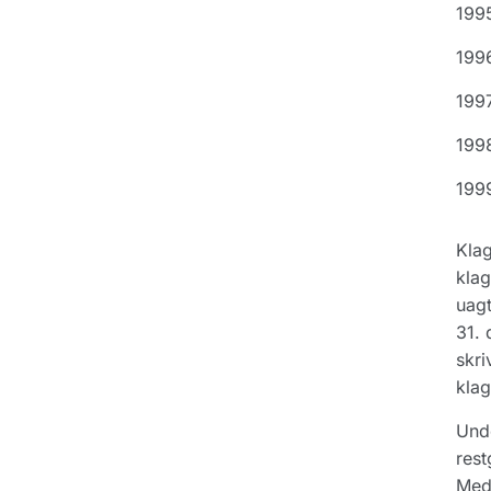
199
199
1997
199
199
Klag
klag
uagt
31. 
skri
klag
Unde
rest
Med 