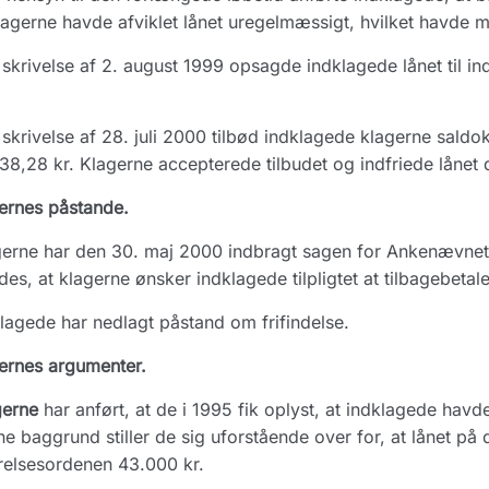
lagerne havde afviklet lånet uregelmæssigt, hvilket havde m
skrivelse af 2. august 1999 opsagde indklagede lånet til ind
skrivelse af 28. juli 2000 tilbød indklagede klagerne saldo
38,28 kr. Klagerne accepterede tilbudet og indfriede lånet
ernes påstande.
erne har den 30. maj 2000 indbragt sagen for Ankenævnet
des, at klagerne ønsker indklagede tilpligtet at tilbagebetal
lagede har nedlagt påstand om frifindelse.
ernes argumenter.
gerne
har anført, at de i 1995 fik oplyst, at indklagede havd
e baggrund stiller de sig uforstående over for, at lånet på 
relsesordenen 43.000 kr.