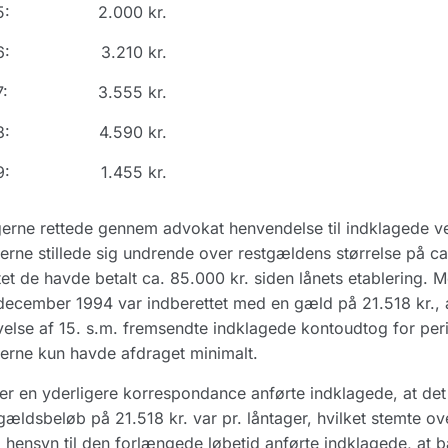
5:
2.000 kr.
6:
3.210 kr.
:
3.555 kr.
8:
4.590 kr.
9:
1.455 kr.
erne rettede gennem advokat henvendelse til indklagede ved
erne stillede sig undrende over restgældens størrelse på c
et de havde betalt ca. 85.000 kr. siden lånets etablering. Med
december 1994 var indberettet med en gæld på 21.518 kr.,
velse af 15. s.m. fremsendte indklagede kontoudtog for peri
erne kun havde afdraget minimalt.
r en yderligere korrespondance anførte indklagede, at det
gældsbeløb på 21.518 kr. var pr. låntager, hvilket stemte o
hensyn til den forlængede løbetid anførte indklagede, at 