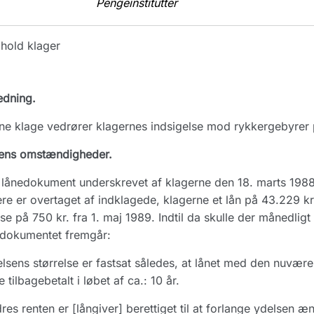
Pengeinstitutter
hold klager
edning.
e klage vedrører klagernes indsigelse mod rykkergebyrer 
ens omstændigheder.
lånedokument underskrevet af klagerne den 18. marts 1988 
re er overtaget af indklagede, klagerne et lån på 43.229 kr
se på 750 kr. fra 1. maj 1989. Indtil da skulle der månedligt 
edokumentet fremgår:
lsens størrelse er fastsat således, at lånet med den nuværen
 tilbagebetalt i løbet af ca.: 10 år.
es renten er [långiver] berettiget til at forlange ydelsen æ