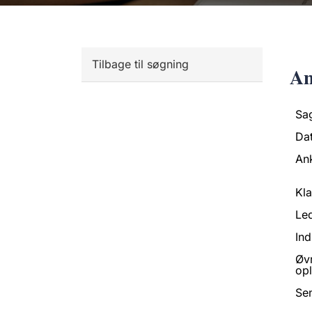
Tilbage til søgning
An
Sa
Da
An
Kl
Led
Ind
Øv
opl
Se