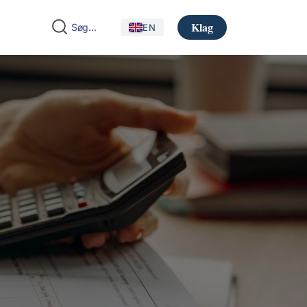
Klag
EN