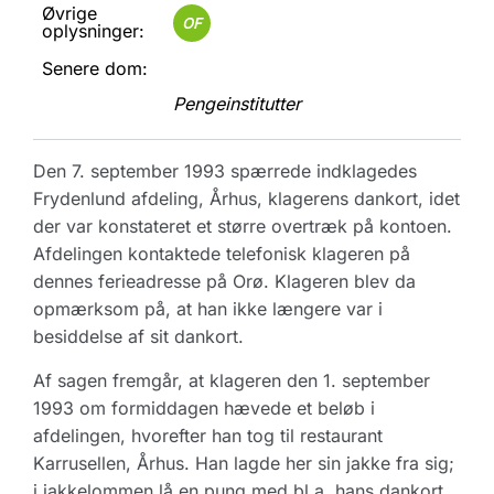
Øvrige
OF
oplysninger:
Senere dom:
Pengeinstitutter
Den 7. september 1993 spærrede indklagedes
Frydenlund afdeling, Århus, klagerens dankort, idet
der var konstateret et større overtræk på kontoen.
Afdelingen kontaktede telefonisk klageren på
dennes ferieadresse på Orø. Klageren blev da
opmærksom på, at han ikke længere var i
besiddelse af sit dankort.
Af sagen fremgår, at klageren den 1. september
1993 om formiddagen hævede et beløb i
afdelingen, hvorefter han tog til restaurant
Karrusellen, Århus. Han lagde her sin jakke fra sig;
i jakkelommen lå en pung med bl.a. hans dankort