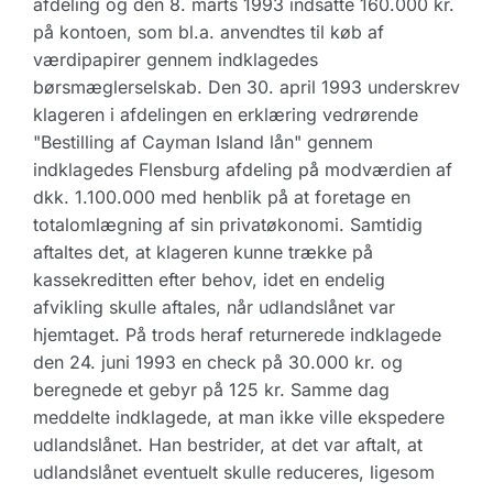
afdeling og den 8. marts 1993 indsatte 160.000 kr.
på kontoen, som bl.a. anvendtes til køb af
værdipapirer gennem indklagedes
børsmæglerselskab. Den 30. april 1993 underskrev
klageren i afdelingen en erklæring vedrørende
"Bestilling af Cayman Island lån" gennem
indklagedes Flensburg afdeling på modværdien af
dkk. 1.100.000 med henblik på at foretage en
totalomlægning af sin privatøkonomi. Samtidig
aftaltes det, at klageren kunne trække på
kassekreditten efter behov, idet en endelig
afvikling skulle aftales, når udlandslånet var
hjemtaget. På trods heraf returnerede indklagede
den 24. juni 1993 en check på 30.000 kr. og
beregnede et gebyr på 125 kr. Samme dag
meddelte indklagede, at man ikke ville ekspedere
udlandslånet. Han bestrider, at det var aftalt, at
udlandslånet eventuelt skulle reduceres, ligesom