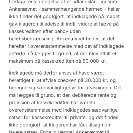
til klagerens optagelse af et udlandslån, ligesom
Ankenævnet - sammenhængende hermed - heller
ikke finder det godtgjort, at indklagede på mødet
gav klageren tilladelse til indtil videre at hæve på
kassekreditten efter behov uden
beløbsbegrænsning. Ankenævnet finder, at det
herefter i overensstemmelse med det af indklagede
anførte må lægges til grund, at der blev aftalt et
maksimum på kassekreditten på 50.000 kr.
Indklagede må derfor anses at have været
berettiget til at afvise checken på 30.000 kr. og
beregne sig sædvanligt gebyr for afvisningen. Det
må lægges til grund, at den debiterede rente og
provision af kassekreditten har været i
overensstemmelse med indklagedes sædvanlige
satser for kassekreditter til private, og det findes
ikke godtgjort, at klageren har fået tilsagn om
lavere satser. Endelig lægger Ankenævnet til