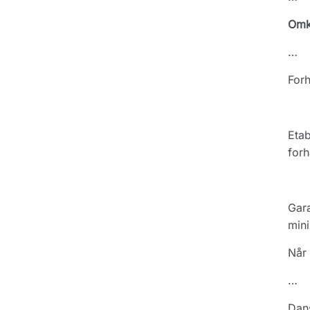
Omko
…
For
Etab
forh
Gara
mini
Når 
…
Dans