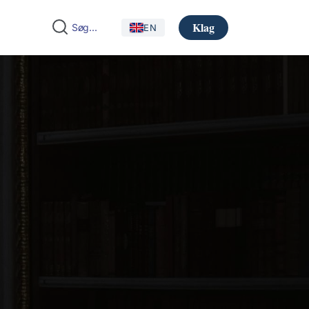
Klag
EN