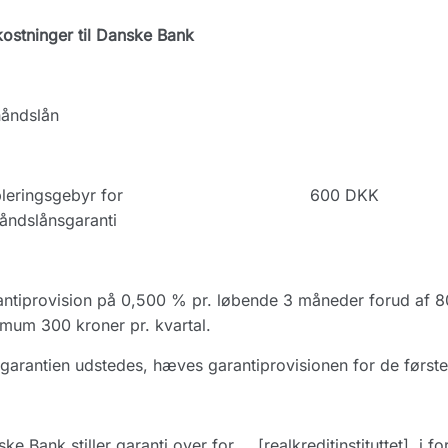
stninger til Danske Bank
håndslån
leringsgebyr for
600 DKK
åndslånsgaranti
ntiprovision på 0,500 % pr. løbende 3 måneder forud af 80
mum 300 kroner pr. kvartal.
garantien udstedes, hæves garantiprovisionen for de først
ke Bank stiller garanti over for … [realkreditinstituttet], i