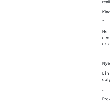
real
Klag
"…
Her 
den 
ekse
…
Nye 
Lån 
opfy
…
Prov
…