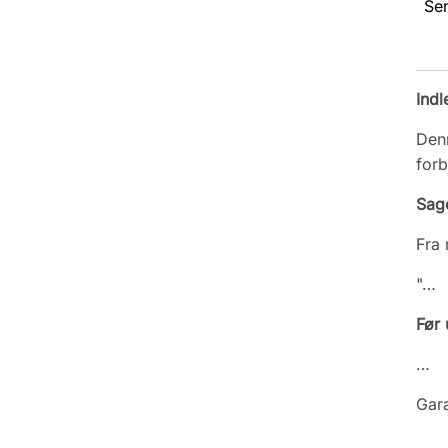
Se
Indl
Denn
forb
Sag
Fra 
"…
Før 
…
Gara
…