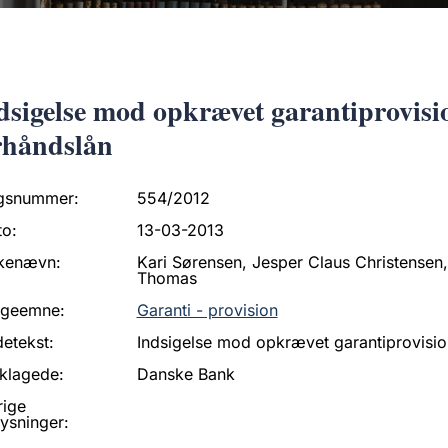
dsigelse mod opkrævet garantiprovisi
rhåndslån
gsnummer:
554/2012
to:
13-03-2013
kenævn:
Kari Sørensen, Jesper Claus Christensen,
Thomas
ageemne:
Garanti - provision
etekst:
Indsigelse mod opkrævet garantiprovisio
klagede:
Danske Bank
rige
ysninger: