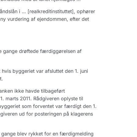
åndslån i … [realkreditinstituttet], ophører
n ny vurdering af ejendommen, efter det
re gange drøftede færdiggørelsen af
hvis byggeriet var afsluttet den 1. juni
t.
anken ikke havde tilbageført
1. marts 2011. Rådgiveren oplyste til
s byggeriet som forventet var færdigt den 1.
ådgiveren ud for posteringen på klagerens
re gange blev rykket for en færdigmelding