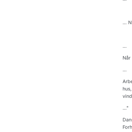
… N
…
Når 
…
Arbe
hus,
vind
…"
Dans
Forh