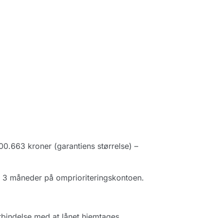
0.663 kroner (garantiens størrelse) –
e 3 måneder på omprioriteringskontoen.
 forbindelse med at lånet hjemtages …