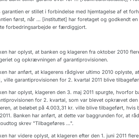
 garantien er stillet i forbindelse med hjemtagelse af et forh
ntien først, når … [instituttet] har foretaget og godkendt e
lte forbedringsarbejde er færdiggjort.
en har oplyst, at banken og klageren fra oktober 2010 fle
eriet og opkrævningen af garantiprovisionen.
en har anført, at klagerens rådgiver ultimo 2010 oplyste, at 
, ville garantiprovisionen for 2. kvartal 2011 blive tilbagefør
en har oplyst, klageren den 3. maj 2011 spurgte, hvorfor b
ntiprovisionen for 2. kvartal, som var blevet opkrævet den 
eren, at beløbet på 4.003,31 kr. ville blive tilbageført, hvi
 2011. Banken har anført, at dette var baggrunden for, at r
oudtog skrev "Tilbageføres …".
en har videre oplyst, at klageren efter den 1. juni 2011 fle