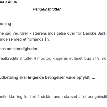
nere dom:
Pengeinstitutter
edning
e sag vedrører klagerens indsigelse over for Danske Banks
indelse med et forhåndslån.
ens omstændigheder
realkreditinstituttet R modtog klageren et lånetilbud af 9.
udbetaling skal følgende betingelser være opfyldt, …
ntierklæring for forhåndslån, underskrevet af et pengeinstit