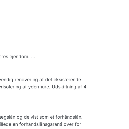
Deres ejendom. …
vendig renovering af det eksisterende
isolering af ydermure. Udskiftning af 4
llægslån og delvist som et forhåndslån.
llede en forhåndslånsgaranti over for