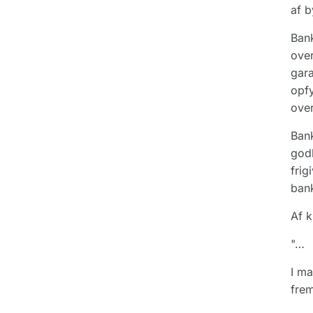
af b
Bank
over
gara
opfy
ove
Bank
godk
frig
bank
Af k
"…
I m
frem