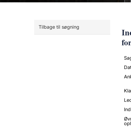
Tilbage til søgning
In
fo
Sa
Da
An
Kl
Led
Ind
Øv
opl