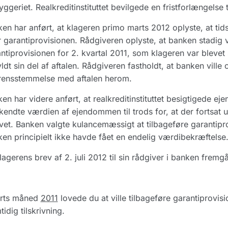
yggeriet. Realkreditinstituttet bevilgede en fristforlængelse t
en har anført, at klageren primo marts 2012 oplyste, at tids
 garantiprovisionen. Rådgiveren oplyste, at banken stadig va
ntiprovisionen for 2. kvartal 2011, som klageren var blevet s
ldt sin del af aftalen. Rådgiveren fastholdt, at banken ville
rensstemmelse med aftalen herom.
en har videre anført, at realkreditinstituttet besigtigede ej
endte værdien af ejendommen til trods for, at der fortsat 
ivet. Banken valgte kulancemæssigt at tilbageføre garantipr
en principielt ikke havde fået en endelig værdibekræftelse
lagerens brev af 2. juli 2012 til sin rådgiver i banken fremgå
arts måned
2011
lovede du at ville tilbageføre garantiprovisi
tidig tilskrivning.