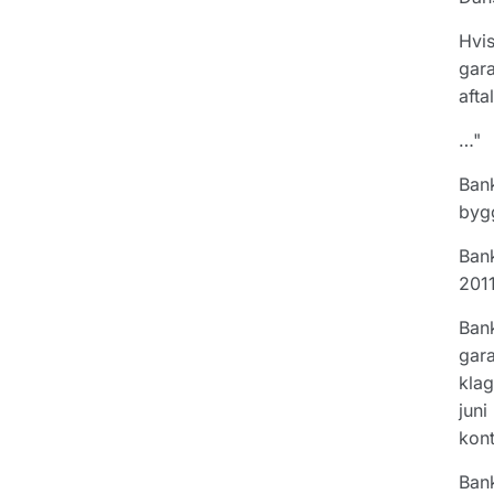
Hvis
gara
afta
…"
Bank
bygg
Bank
2011
Bank
gara
klag
juni
kont
Bank