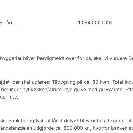
yt lån …
1.054.000 DKK
byggeriet bliver færdigmeldt over for os, skal vi vurdere 
jdet, der skal udføres: Tilbygning på ca. 80 kvm. Total ind
 herunder nyt køkken/alrum, nye gulve med gulvvarme. Efter
uer m.v.
ke Bank har oplyst, at lånet delvist blev udbetalt som et ti
åndslånsdelen udgjorde ca. 800.000 kr., hvorfor banken sti