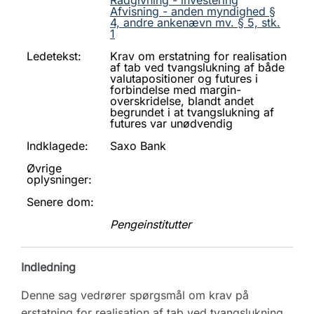
Rådgivning - investering
Afvisning - anden myndighed §
4, andre ankenævn mv. § 5, stk.
1
Ledetekst:
Krav om erstatning for realisation
af tab ved tvangslukning af både
valutapositioner og futures i
forbindelse med margin-
overskridelse, blandt andet
begrundet i at tvangslukning af
futures var unødvendig
Indklagede:
Saxo Bank
Øvrige
oplysninger:
Senere dom:
Pengeinstitutter
Indledning
Denne sag vedrører spørgsmål om krav på
erstatning for realisation af tab ved tvangslukning