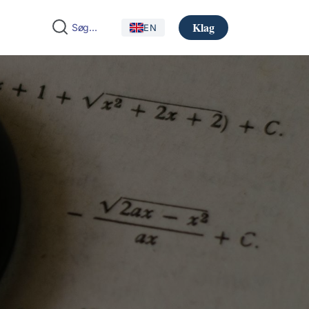
Klag
EN