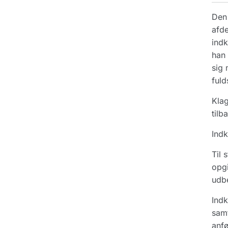
Den 
afde
indk
han 
sig 
fuld
Klag
tilb
Indk
Til 
opgi
udbe
Indk
samt
anfø