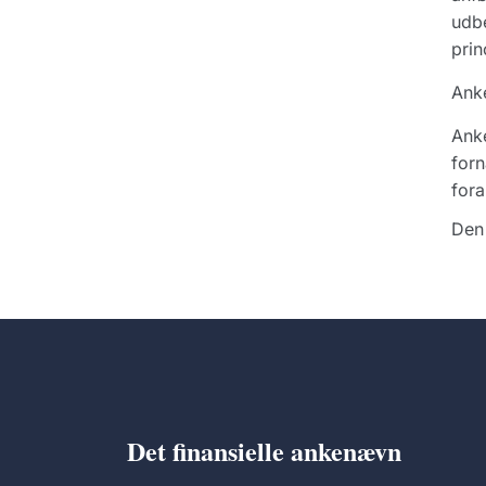
udbe
prin
Ank
Anke
forn
fora
Den 
Det finansielle ankenævn