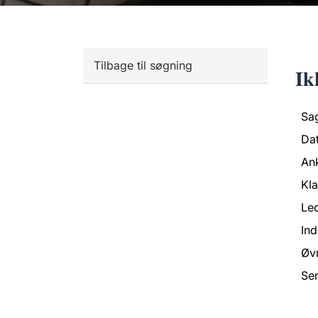
Tilbage til søgning
Ik
Sa
Da
An
Kl
Led
Ind
Øvr
Se