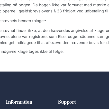
taling på bogen. Da bogen ikke var forsynet med mærke ell
cipperne i gældsbrevslovens § 33 frigjort ved udbetaling t
enævnets bemærkninger:
nævnet finder ikke, at den hævendes angivelse af klagere
avnet alene var registreret som Else, udgør sådanne særl
nlediget indklagede til at afkræve den hævende bevis for de
indgivne klage tages ikke til følge.
Information
Support