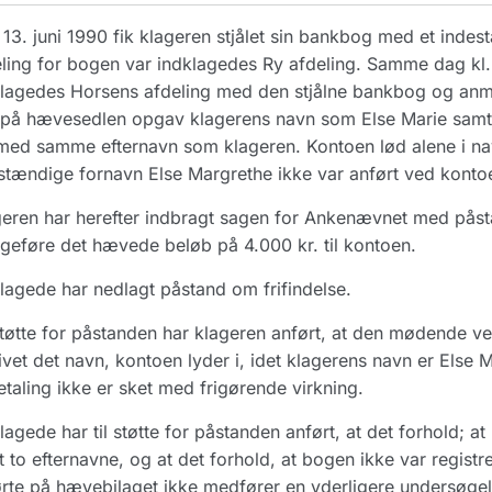
13. juni 1990 fik klageren stjålet sin bankbog med et inde
ling for bogen var indklagedes Ry afdeling. Samme dag kl.
lagedes Horsens afdeling med den stjålne bankbog og anmo
på hævesedlen opgav klagerens navn som Else Marie samt 
med samme efternavn som klageren. Kontoen lød alene i nav
stændige fornavn Else Margrethe ikke var anført ved kontoe
eren har herefter indbragt sagen for Ankenævnet med påstan
ageføre det hævede beløb på 4.000 kr. til kontoen.
lagede har nedlagt påstand om frifindelse.
støtte for påstanden har klageren anført, at den mødende ve
vet det navn, kontoen lyder i, idet klagerens navn er Else 
taling ikke er sket med frigørende virkning.
lagede har til støtte for påstanden anført, at det forhold; at
 to efternavne, og at det forhold, at bogen ikke var regi
rte på hævebilaget ikke medfører en yderligere undersøgel