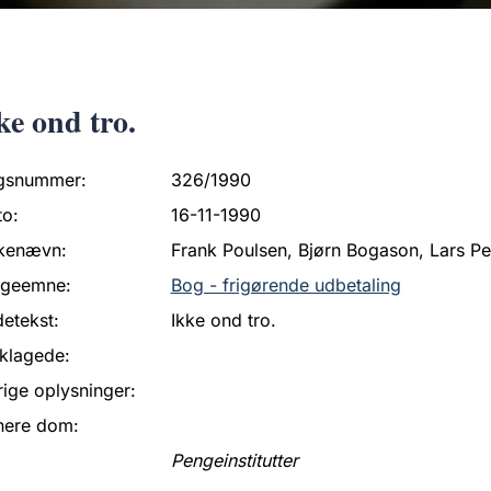
ke ond tro.
gsnummer:
326/1990
to:
16-11-1990
kenævn:
Frank Poulsen, Bjørn Bogason, Lars P
ageemne:
Bog - frigørende udbetaling
etekst:
Ikke ond tro.
klagede:
ige oplysninger:
nere dom:
Pengeinstitutter