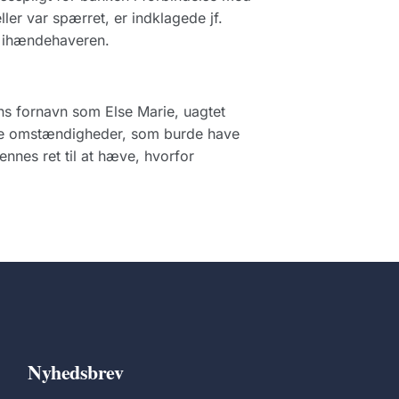
er var spærret, er indklagede jf.
il ihændehaveren.
ns fornavn som Else Marie, uagtet
ige omstændigheder, som burde have
nnes ret til at hæve, hvorfor
Nyhedsbrev