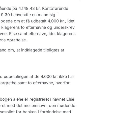
stående på 4.148,43 kr. Kontoførende
 9.30 henvendte en mand sig i
dede om at få udbetalt 4.000 kr., idet
klagerens to efternavne og underskrev
net Else samt efternavn, idet klagerens
ns oprettelse.
d om, at indklagede tilpligtes at
d udbetalingen af de 4.000 kr. ikke har
Margrethe samt to efternavne, hvorfor
 bogen alene er registreret i navnet Else
streret med det mellemnavn, den mødende
sespligt for banken i forbindelse med