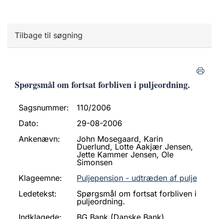
Tilbage til søgning
Spørgsmål om fortsat forbliven i puljeordning.
Sagsnummer:
110/2006
Dato:
29-08-2006
Ankenævn:
John Mosegaard, Karin
Duerlund, Lotte Aakjær Jensen,
Jette Kammer Jensen, Ole
Simonsen
Klageemne:
Puljepension - udtræden af pulje
Ledetekst:
Spørgsmål om fortsat forbliven i
puljeordning.
Indklagede:
BG Bank (Danske Bank)