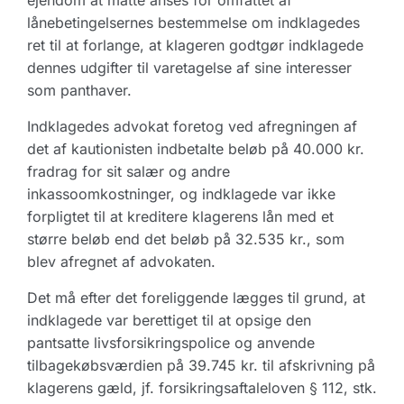
ejendom at måtte anses for omfattet af
lånebetingelsernes bestemmelse om indklagedes
ret til at forlange, at klageren godtgør indklagede
dennes udgifter til varetagelse af sine interesser
som panthaver.
Indklagedes advokat foretog ved afregningen af
det af kautionisten indbetalte beløb på 40.000 kr.
fradrag for sit salær og andre
inkassoomkostninger, og indklagede var ikke
forpligtet til at kreditere klagerens lån med et
større beløb end det beløb på 32.535 kr., som
blev afregnet af advokaten.
Det må efter det foreliggende lægges til grund, at
indklagede var berettiget til at opsige den
pantsatte livsforsikringspolice og anvende
tilbagekøbsværdien på 39.745 kr. til afskrivning på
klagerens gæld, jf. forsikringsaftaleloven § 112, stk.