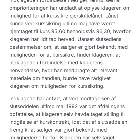
indklagede i forbindelse med gennemførslen af
omprioriteringen har undladt at oplyse klageren om
mulighed for at kurssikre ejerskiftelånet. Lånet
kunne ved kurssikring ultimo maj have været
hjemtaget til kurs 95,60 henholdsvis 96,30, hvorfor
klageren har lidt tab herved. Uanset slutsedlens
bestemmelser om, at sælger er gjort bekendt med
muligheden for at kurssikre, finder klageren, at
indklagede i forbindelse med klagerens
henvendelse, hvor han medbragte alt relevant
materiale om handlen, burde have rådgivet
klageren om muligheden for kurssikring.
Indklagede har anført, at ved modtagelsen af
slutseddelen ultimo maj 1992 var det afdelingens
opfattelse, at klageren selv havde taget stilling til
indgåelse af kurskontrakt, idet det af slutseddelen
fremgik, at sælger var gjort bekendt med
mulighederne herfor. Klageren har selv taget