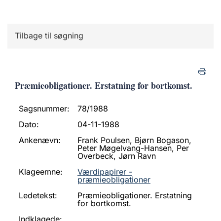
Tilbage til søgning
Præmieobligationer. Erstatning for bortkomst.
Sagsnummer:
78/1988
Dato:
04-11-1988
Ankenævn:
Frank Poulsen, Bjørn Bogason,
Peter Møgelvang-Hansen, Per
Overbeck, Jørn Ravn
Klageemne:
Værdipapirer -
præmieobligationer
Ledetekst:
Præmieobligationer. Erstatning
for bortkomst.
Indklagede: