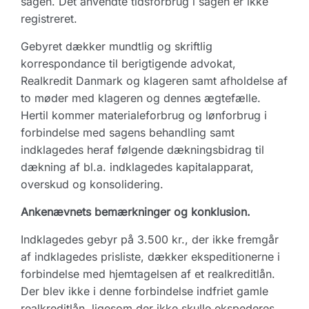
sagen. Det anvendte tidsforbrug i sagen er ikke
registreret.
Gebyret dækker mundtlig og skriftlig
korrespondance til berigtigende advokat,
Realkredit Danmark og klageren samt afholdelse af
to møder med klageren og dennes ægtefælle.
Hertil kommer materialeforbrug og lønforbrug i
forbindelse med sagens behandling samt
indklagedes heraf følgende dækningsbidrag til
dækning af bl.a. indklagedes kapitalapparat,
overskud og konsolidering.
An­ke­næv­nets bemærkninger og konklusion.
Indklagedes gebyr på 3.500 kr., der ikke fremgår
af indklagedes prisliste, dækker ekspe­ditionerne i
forbindelse med hjemtagelsen af et realkreditlån.
Der blev ikke i denne forbindelse indfriet gamle
realkreditlån, ligesom der ikke skulle ekspederes