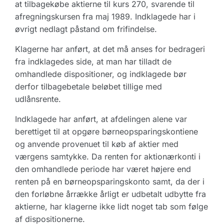
at tilbagekøbe aktierne til kurs 270, svarende til
afregningskursen fra maj 1989. Indklagede har i
øvrigt nedlagt påstand om frifindelse.
Klagerne har anført, at det må anses for bedrageri
fra indklagedes side, at man har tilladt de
omhandlede dispositioner, og indklagede bør
derfor tilbagebetale beløbet tillige med
udlånsrente.
Indklagede har anført, at afdelingen alene var
berettiget til at opgøre børneopsparingskontiene
og anvende provenuet til køb af aktier med
værgens samtykke. Da renten for aktionærkonti i
den omhandlede periode har været højere end
renten på en børneopsparingskonto samt, da der i
den forløbne årrække årligt er udbetalt udbytte fra
aktierne, har klagerne ikke lidt noget tab som følge
af dispositionerne.