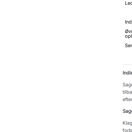
Led
Ind
Øv
opl
Se
Indl
Sage
tilb
efte
Sag
Klag
forb