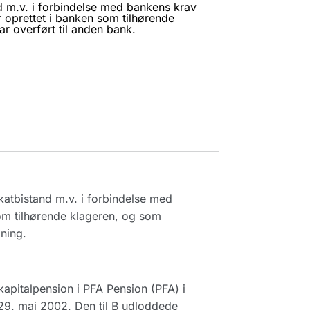
d m.v. i forbindelse med bankens krav
r oprettet i banken som tilhørende
r overført til anden bank.
katbistand m.v. i forbindelse med
som tilhørende klageren, og som
ning.
kapitalpension i PFA Pension (PFA) i
 29. maj 2002. Den til B udloddede