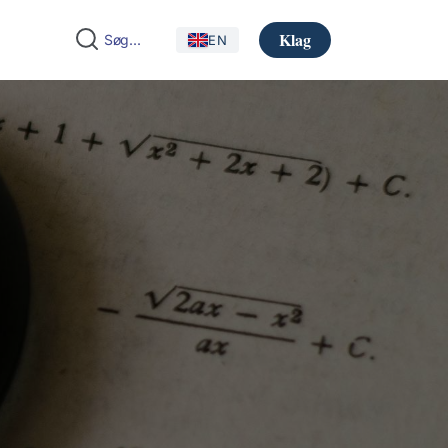
Klag
EN