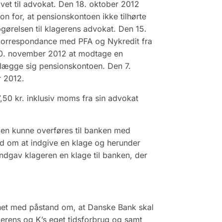
vet til advokat. Den 18. oktober 2012
for, at pensionskontoen ikke tilhørte
ørelsen til klagerens advokat. Den 15.
korrespondance med PFA og Nykredit fra
30. november 2012 at modtage en
ralægge sig pensionskontoen. Den 7.
r 2012.
,50 kr. inklusiv moms fra sin advokat
en kunne overføres til banken med
old om at indgive en klage og herunder
ndgav klageren en klage til banken, der
net med påstand om, at Danske Bank skal
gerens og K’s eget tidsforbrug og samt