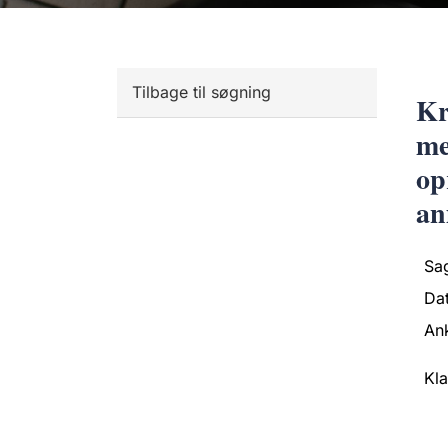
Tilbage til søgning
Kr
me
op
an
Sa
Da
An
Kl