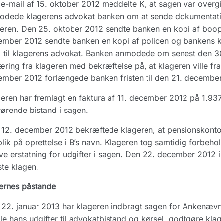
e-mail af 15. oktober 2012 meddelte K, at sagen var overgi
dede klagerens advokat banken om at sende dokumentation 
eren. Den 25. oktober 2012 sendte banken en kopi af boopg
ember 2012 sendte banken en kopi af policen og bankens 
1 til klagerens advokat. Banken anmodede om senest den 
æring fra klageren med bekræftelse på, at klageren ville f
mber 2012 forlængede banken fristen til den 21. decembe
eren har fremlagt en faktura af 11. december 2012 på 1.937
ørende bistand i sagen.
12. december 2012 bekræftede klageren, at pensionskonto
lik på oprettelse i B’s navn. Klageren tog samtidig forbeh
e erstatning for udgifter i sagen. Den 22. december 2012 i
ste klagen.
ernes påstande
22. januar 2013 har klageren indbragt sagen for Ankenæv
le hans udgifter til advokatbistand og kørsel, godtgøre kla