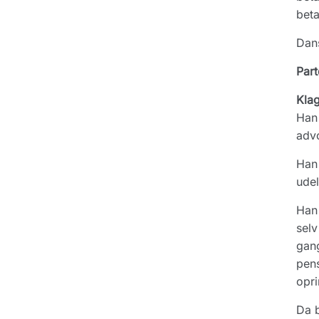
beta
Dans
Part
Kla
Han 
adv
Han 
ude
Han 
selv
gang
pens
opri
Da b