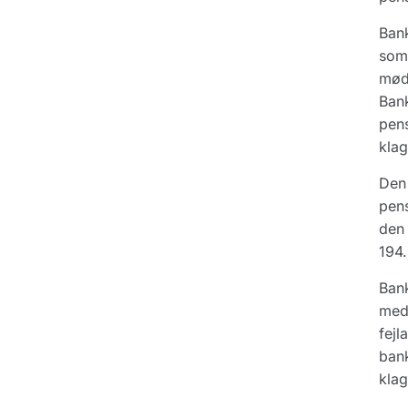
Bank
som 
møde
Bank
pens
kla
Den 
pens
den 
194.
Bank
med
fejl
bank
klag