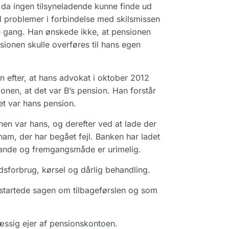
, da ingen tilsyneladende kunne finde ud
l problemer i forbindelse med skilsmissen
ste gang. Han ønskede ikke, at pensionen
ionen skulle overføres til hans egen
n efter, at hans advokat i oktober 2012
en, at det var B’s pension. Han forstår
et var hans pension.
nen var hans, og derefter ved at lade der
am, der har begået fejl. Banken har ladet
åstande og fremgangsmåde er urimelig.
idsforbrug, kørsel og dårlig behandling.
 startede sagen om tilbageførslen og som
æssig ejer af pensionskontoen.