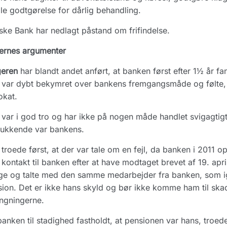
le godtgørelse for dårlig behandling.
ke Bank har nedlagt påstand om frifindelse.
ernes argumenter
geren
har blandt andet anført, at banken først efter 1½ år fan
var dybt bekymret over bankens fremgangsmåde og følte, at
okat.
var i god tro og har ikke på nogen måde handlet svigagtigt.
lukkende var bankens.
troede først, at der var tale om en fejl, da banken i 2011 o
 kontakt til banken efter at have modtaget brevet af 19. apr
e og talte med den samme medarbejder fra banken, som ige
ion. Det er ikke hans skyld og bør ikke komme ham til skad
ngningerne.
anken til stadighed fastholdt, at pensionen var hans, troed