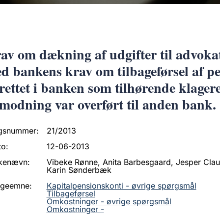
av om dækning af udgifter til advokat
d bankens krav om tilbageførsel af pen
rettet i banken som tilhørende klagere
modning var overført til anden bank.
gsnummer:
21/2013
to:
12-06-2013
kenævn:
Vibeke Rønne, Anita Barbesgaard, Jesper Clau
Karin Sønderbæk
ageemne:
Kapitalpensionskonti - øvrige spørgsmål
Tilbageførsel
Omkostninger - øvrige spørgsmål
Omkostninger -