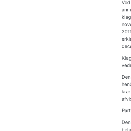
Ved 
anmo
klag
nov
201
erkl
dece
Klag
vedr
Den 
henb
kræv
afvi
Part
Den 
beta