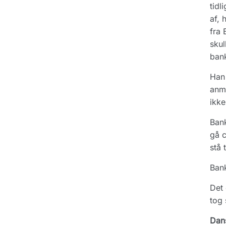
tidl
af, 
fra 
skul
bank
Han 
anmo
ikke
Bank
gå c
stå 
Bank
Det 
tog 
Dan