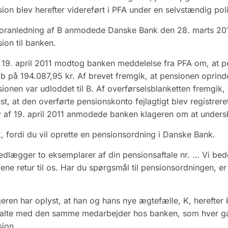
ion blev herefter videreført i PFA under en selvstændig pol
oranledning af B anmodede Danske Bank den 28. marts 201
ion til banken.
19. april 2011 modtog banken meddelelse fra PFA om, at pe
b på 194.087,95 kr. Af brevet fremgik, at pensionen oprinde
ionen var udloddet til B. Af overførselsblanketten fremgik, 
st, at den overførte pensionskonto fejlagtigt blev registre
 af 19. april 2011 anmodede banken klageren om at undersk
, fordi du vil oprette en pensionsordning i Danske Bank.
edlægger to eksemplarer af din pensionsaftale nr. … Vi bed
ene retur til os. Har du spørgsmål til pensionsordningen, er
eren har oplyst, at han og hans nye ægtefælle, K, herefter
alte med den samme medarbejder hos banken, som hver gang
ion.