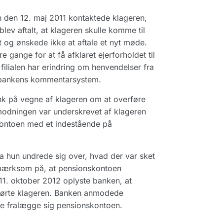
n den 12. maj 2011 kontaktede klageren,
lev aftalt, at klageren skulle komme til
 og ønskede ikke at aftale et nyt møde.
e gange for at få afklaret ejerforholdet til
ilialen har erindring om henvendelser fra
f bankens kommentarsystem.
k på vegne af klageren om at overføre
modningen var underskrevet af klageren
kontoen med et indestående på
a hun undrede sig over, hvad der var sket
pmærksom på, at pensionskontoen
f 11. oktober 2012 oplyste banken, at
hørte klageren. Banken anmodede
le fralægge sig pensionskontoen.