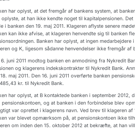
en har oplyst, at det fremgår af bankens system, at banke
oplyste, at han ikke kendte noget til kapitalpensionen. Det b
 i banken den 19. maj 2011. Klageren aflyste senere mødet
en kan ikke afvise, at klageren henvendte sig til banken fler
ionsordningen. Banken har oplyst, at ingen medarbejdere i f
geren og K, ligesom sådanne henvendelser ikke fremgår a
6. juni 2011 modtog banken en anmodning fra Nykredit Ban
ionen og klagerens indekskontrakter til Nykredit Bank. An
18. maj 2011. Den 16. juni 2011 overførte banken pensions
485,43 kr. til Nykredit Bank.
en har oplyst, at B kontaktede banken i september 2012, d
 pensionskontoen, og at banken i den forbindelse blev o
agtigt var oprettet i klagerens navn. Ved brev til klageren a
en var blevet opmærksom på, at pensionskontoen ikke til
eren om inden den 15. oktober 2012 at bekræfte, at han vil