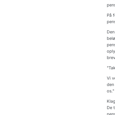
pens
På f
pens
Den 
belø
pens
oply
brev
"Tak
Vi v
den 
os."
Klag
De t
pens