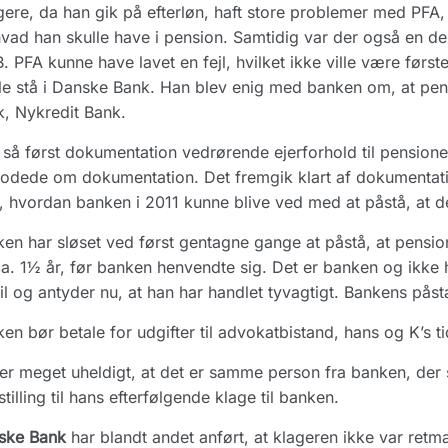
igere, da han gik på efterløn, haft store problemer med PFA
hvad han skulle have i pension. Samtidig var der også en de
B. PFA kunne have lavet en fejl, hvilket ikke ville være før
le stå i Danske Bank. Han blev enig med banken om, at pens
, Nykredit Bank.
så først dokumentation vedrørende ejerforhold til pensione
dede om dokumentation. Det fremgik klart af dokumentation
, hvordan banken i 2011 kunne blive ved med at påstå, at d
en har sløset ved først gentagne gange at påstå, at pensio
a. 1½ år, før banken henvendte sig. Det er banken og ikke h
til og antyder nu, at han har handlet tyvagtigt. Bankens p
en bør betale for udgifter til advokatbistand, hans og K’s t
er meget uheldigt, at det er samme person fra banken, der
stilling til hans efterfølgende klage til banken.
ske Bank
har blandt andet anført, at klageren ikke var retm