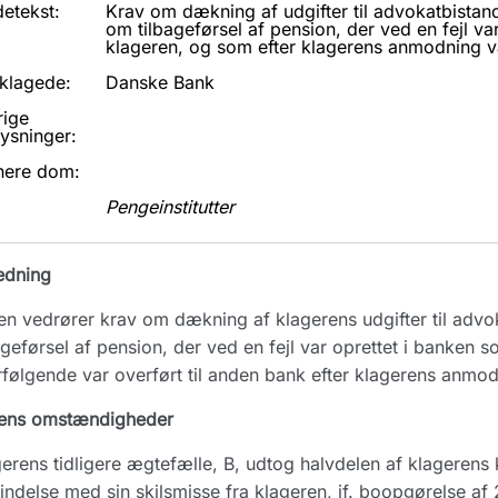
etekst:
Krav om dækning af udgifter til advokatbistan
om tilbageførsel af pension, der ved en fejl va
klageren, og som efter klagerens anmodning va
klagede:
Danske Bank
rige
ysninger:
nere dom:
Pengeinstitutter
edning
n vedrører krav om dækning af klagerens udgifter til advo
ageførsel af pension, der ved en fejl var oprettet i banken 
rfølgende var overført til anden bank efter klagerens anmod
ens omstændigheder
erens tidligere ægtefælle, B, udtog halvdelen af klagerens 
indelse med sin skilsmisse fra klageren, jf. boopgørelse af