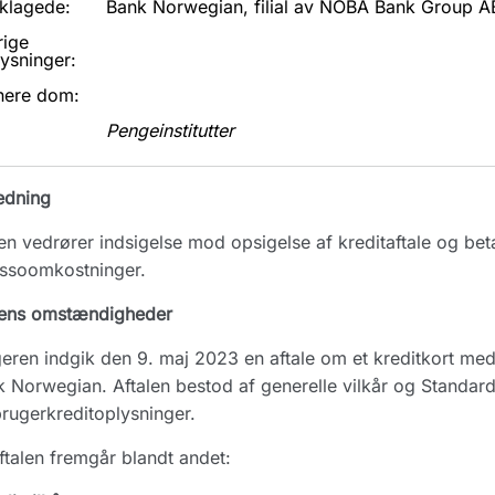
klagede:
Bank Norwegian, filial av NOBA Bank Group A
rige
ysninger:
nere dom:
Pengeinstitutter
edning
n vedrører indsigelse mod opsigelse af kreditaftale og beta
assoomkostninger.
ens omstændigheder
eren indgik den 9. maj 2023 en aftale om et kreditkort med 
 Norwegian. Aftalen bestod af generelle vilkår og Standa
rugerkreditoplysninger.
ftalen fremgår blandt andet: