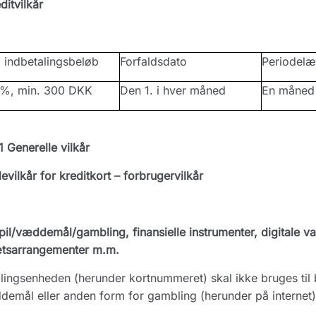
ditvilkår
 indbetalingsbeløb
Forfaldsdato
Periodel
 %, min. 300 DKK
Den 1. i hver måned
En måned
1 Generelle vilkår
levilkår for kreditkort – forbrugervilkår
pil/væddemål/gambling, finansielle instrumenter, digitale valut
ætsarrangementer m.m.
lingsenheden (herunder kortnummeret) skal ikke bruges til be
emål eller anden form for gambling (herunder på internet)