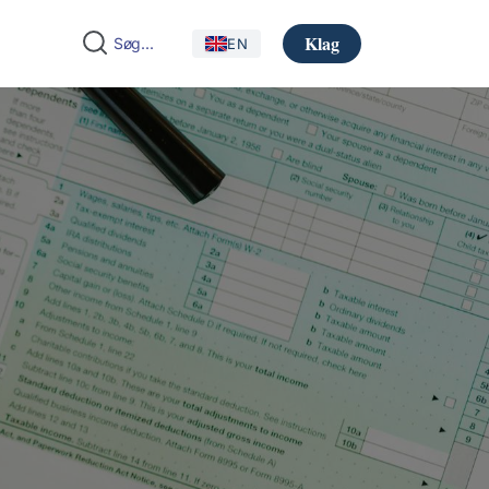
Klag
EN