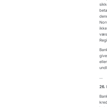
sikk
beta
denn
Norw
ikke
væse
Regi
Bank
give
elle
undl
…
26. 
Bank
kred