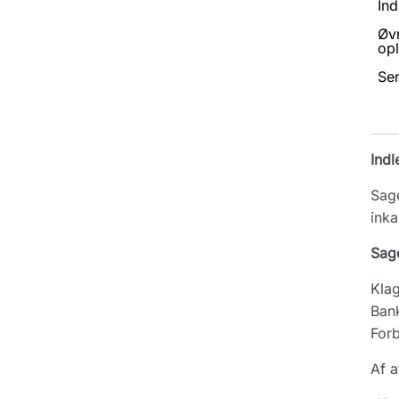
Ind
Øv
opl
Se
Indl
Sage
ink
Sag
Klag
Bank
Forb
Af a