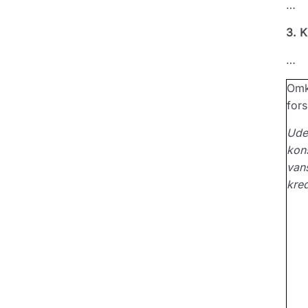
…
3. K
…
Omk
fors
Udeb
kons
vans
kred