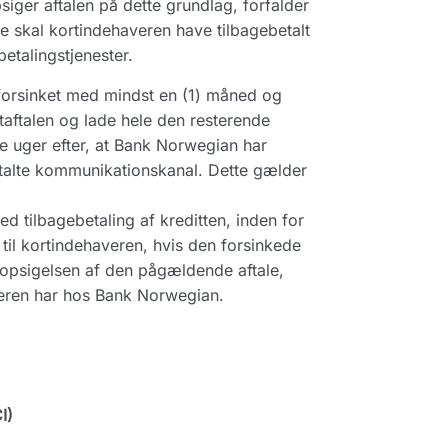
iger aftalen på dette grundlag, forfalder
se skal kortindehaveren have tilbagebetalt
betalingstjenester.
forsinket med mindst en (1) måned og
rtaftalen og lade hele den resterende
ire uger efter, at Bank Norwegian har
ftalte kommunikationskanal. Dette gælder
d tilbagebetaling af kreditten, inden for
 til kortindehaveren, hvis den forsinkede
d opsigelsen af den pågældende aftale,
veren har hos Bank Norwegian.
I)