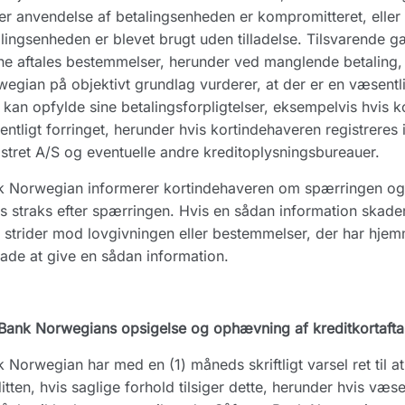
er anvendelse af betalingsenheden er kompromitteret, eller 
lingsenheden er blevet brugt uden tilladelse. Tilsvarende 
e aftales bestemmelser, herunder ved manglende betaling,
egian på objektivt grundlag vurderer, at der er en væsentlig
 kan opfylde sine betalingsforpligtelser, eksempelvis hvis 
ntligt forringet, herunder hvis kortindehaveren registreres 
stret A/S og eventuelle andre kreditoplysningsbureauer.
 Norwegian informerer kortindehaveren om spærringen og å
s straks efter spærringen. Hvis en sådan information skad
r strider mod lovgivningen eller bestemmelser, der har hje
ade at give en sådan information.
Bank Norwegians opsigelse og ophævning af kreditkortafta
 Norwegian har med en (1) måneds skriftligt varsel ret til at
itten, hvis saglige forhold tilsiger dette, herunder hvis væs