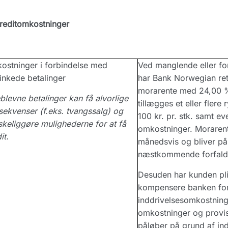
reditomkostninger
ostninger i forbindelse med
Ved manglende eller for
inkede betalinger
har Bank Norwegian ret 
morarente med 24,00 
levne betalinger kan få alvorlige
tillægges et eller flere
ekvenser (f.eks. tvangssalg) og
100 kr. pr. stk. samt ev
keliggøre mulighederne for at få
omkostninger. Morarent
it.
månedsvis og bliver på
næstkommende forfald
Desuden har kunden plig
kompensere banken for
inddrivelsesomkostning
omkostninger og provis
påløber på grund af ind