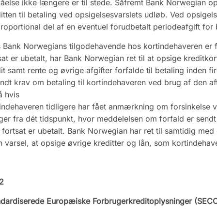
åelse ikke længere er til stede. Såfremt Bank Norwegian ops
itten til betaling ved opsigelsesvarslets udløb. Ved opsigel
roportional del af en eventuel forudbetalt periodeafgift for 
 Bank Norwegians tilgodehavende hos kortindehaveren er 
sat er ubetalt, har Bank Norwegian ret til at opsige kreditko
it samt rente og øvrige afgifter forfalde til betaling inden f
ndt krav om betaling til kortindehaveren ved brug af den a
 hvis
indehaveren tidligere har fået anmærkning om forsinkelse ve
ger fra dét tidspunkt, hvor meddelelsen om forfald er sendt
fortsat er ubetalt. Bank Norwegian har ret til samtidig me
 varsel, at opsige øvrige kreditter og lån, som kortindeha
2
dardiserede Europæiske Forbrugerkreditoplysninger (SECC