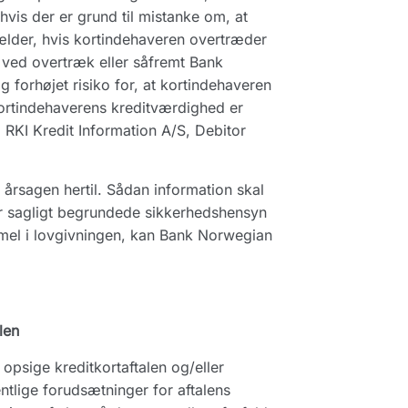
hvis der er grund til mistanke om, at
gælder, hvis kortindehaveren overtræder
 ved overtræk eller såfremt Bank
 forhøjet risiko for, at kortindehaveren
kortindehaverens kreditværdighed er
i RKI Kredit Information A/S, Debitor
rsagen hertil. Sådan information skal
er sagligt begrundede sikkerhedshensyn
mmel i lovgivningen, kan Bank Norwegian
len
 opsige kreditkortaftalen og/eller
entlige forudsætninger for aftalens