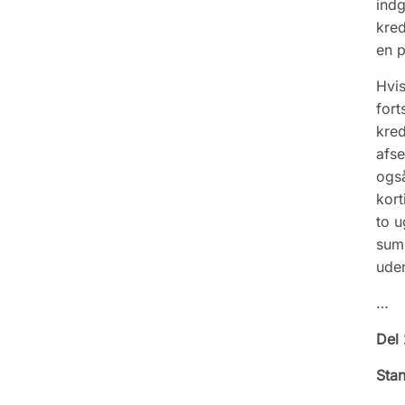
indg
kred
en p
Hvis
fort
kred
afse
også
kort
to u
sum 
uden
…
Del 
Stan