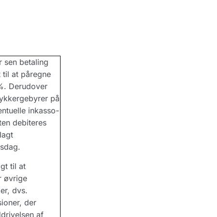
 sen betaling
til at påregne
%. Derudover
 rykkergebyrer på
entuelle inkasso-
en debiteres
lagt
sdag.
t til at
 øvrige
er, dvs.
ioner, der
drivelsen af