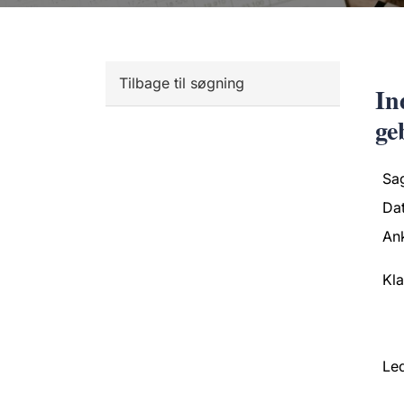
Tilbage til søgning
In
ge
Sa
Da
An
Kl
Led