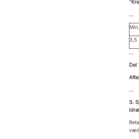
”
Kre
…
Min.
3,5
…
Del 
Afta
…
3. S
idr
Beta
vædd