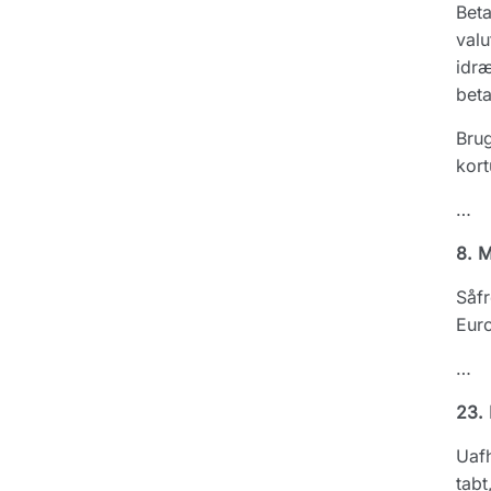
Beta
valu
idræ
beta
Brug
kort
…
8. M
Såfr
Euro
…
23.
Uafh
tabt