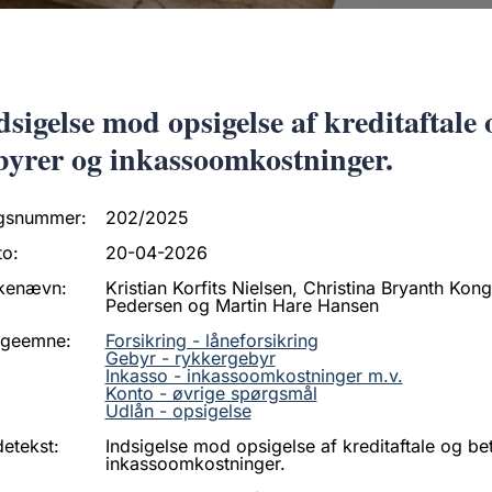
dsigelse mod opsigelse af kreditaftale o
byrer og inkassoomkostninger.
gsnummer:
202/2025
to:
20-04-2026
kenævn:
Kristian Korfits Nielsen, Christina Bryanth Ko
Pedersen og Martin Hare Hansen
ageemne:
Forsikring - låneforsikring
Gebyr - rykkergebyr
Inkasso - inkassoomkostninger m.v.
Konto - øvrige spørgsmål
Udlån - opsigelse
etekst:
Indsigelse mod opsigelse af kreditaftale og bet
inkassoomkostninger.