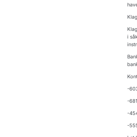
have
Klag
Klag
i så
inst
Bank
bank
Kont
-60
-68
-45
-55