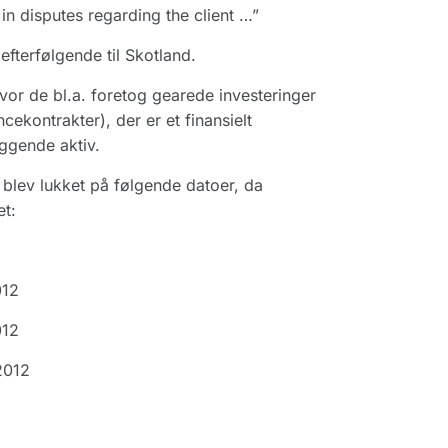
in disputes regarding the client …”
efterfølgende til Skotland.
or de bl.a. foretog gearede investeringer
cekontrakter), der er et finansielt
iggende aktiv.
 blev lukket på følgende datoer, da
et:
012
012
2012