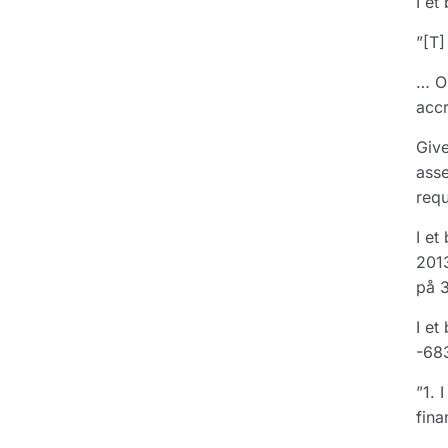
I et
”[T]
… On
accr
Give
asse
requ
I et
2013
på 3
I et
-683
”1. 
fina