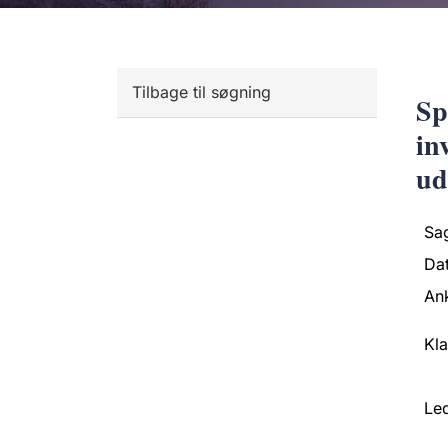
Tilbage til søgning
Sp
in
ud
Sa
Da
An
Kl
Led