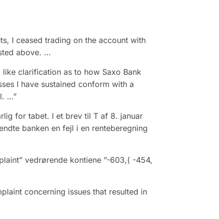
s, I ceased trading on the account with
isted above. …
like clarification as to how Saxo Bank
sses I have sustained conform with a
l. …”
g for tabet. I et brev til T af 8. januar
endte banken en fejl i en renteberegning
plaint” vedrørende kontiene ”-603,( -454,
plaint concerning issues that resulted in