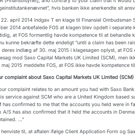
 [Finanstilsynet], and contrary to your claim that it would
einstitutankenævnet”, hvis banken ikke anerkendte sit ansv
22. april 2014 indgav T en klage til Finansiel Ombudsman S
ber 2014 anbefalede FOS at klagen blev opdelt i separate k
idig, at FOS formentlig havde kompetence til at behandle 
u kunne bekræfte dette endeligt ”until a claim has been r
i deres indlæg af 30. maj 2015 i klagesagen oplyst, at FOS
esag mod Saxo Capital Markets UK Limited (SCM), men ikk
. maj 2015 meddelte FOS, at FOS ikke havde kompetence til 
r complaint about Saxo Capital Markets UK Limited (SCM)
ur complaint relates to an amount you had with Saxo Bank 
his service against SCM who are a United Kingdom based s
has confirmed to me that the accounts you held were in f
 A/S has also confirmed that it held the accounts in Denmar
tained. …”
henviste til, at aftalen ifølge Client Application Form og 