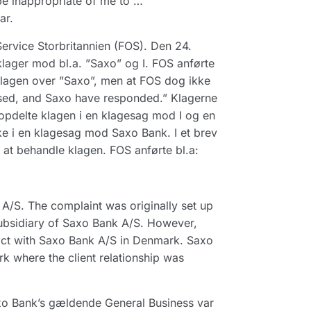
 be inappropriate of me to …
ar.
ervice Storbritannien (FOS). Den 24.
lager mod bl.a. ”Saxo” og I. FOS anførte
klagen over ”Saxo”, men at FOS dog ikke
aised, and Saxo have responded.” Klagerne
 opdelte klagen i en klagesag mod I og en
e i en klagesag mod Saxo Bank. I et brev
at behandle klagen. FOS anførte bl.a:
A/S. The complaint was originally set up
ubsidiary of Saxo Bank A/S. However,
act with Saxo Bank A/S in Denmark. Saxo
k where the client relationship was
Saxo Bank’s gældende General Business var