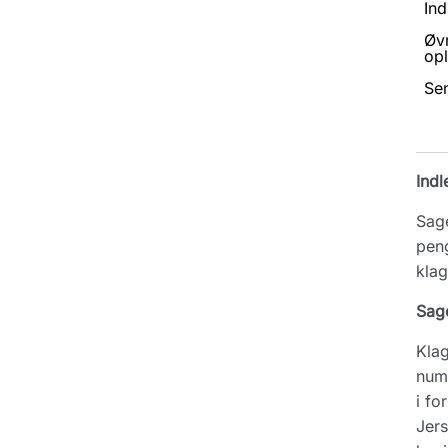
Ind
Øv
opl
Se
Indl
Sage
peng
klag
Sag
Klag
numm
i fo
Jers