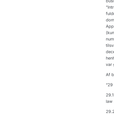
busi
”Int
fuld
doms
Appl
(kun
numm
tils
dece
henh
var
Af b
“29
29.1
law 
29.2