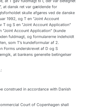
 at T gav fuldmagt til I, der var betegnet
s”, at dansk ret var gældende for
gtsforholdet skulle afgøres ved de danske
uar 1992, og T en ”Joint Account
v T og S en ”Joint Account Application”
 ”Joint Account Application” (kunde
den fuldmagt, og formularerne indeholdt
ten, som T’s kundeformular af 2.
on Forms underskrevet af D og S
remgik, at bankens generelle betingelser
:
 be construed in accordance with Danish
Commercial Court of Copenhagen shall