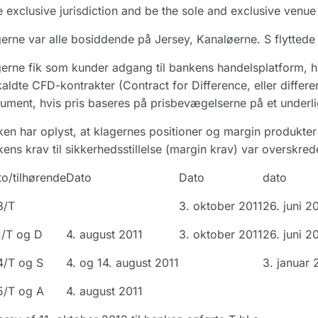
 exclusive jurisdiction and be the sole and exclusive venue 
erne var alle bosiddende på Jersey, Kanaløerne. S flyttede 
erne fik som kunder adgang til bankens handelsplatform, hv
kaldte CFD-kontrakter (Contract for Difference, eller differen
rument, hvis pris baseres på prisbevægelserne på et underl
en har oplyst, at klagernes positioner og margin produkter
ens krav til sikkerhedsstillelse (margin krav) var overskred
o/tilhørende
Dato
Dato
dato
3/T
3. oktober 2011
26. juni 2
1/T og D
4. august 2011
3. oktober 2011
26. juni 2
4/T og S
4. og 14. august 2011
3. januar 
5/T og A
4. august 2011