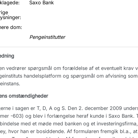
klagede:
Saxo Bank
rige
ysninger:
nere dom:
Pengeinstitutter
edning
n vedrører spørgsmål om forældelse af et eventuelt krav v
einstituts handelsplatform og spørgsmål om afvisning som 
einstans.
ens omstændigheder
erne i sagen er T, D, A og S. Den 2. december 2009 unders
er -603) og blev i forlængelse heraf kunde i Saxo Bank. T
rbindelse med et møde med banken og et investeringsfirm
ey, hvor han er bosiddende. Af formularen fremgik bl.a., at