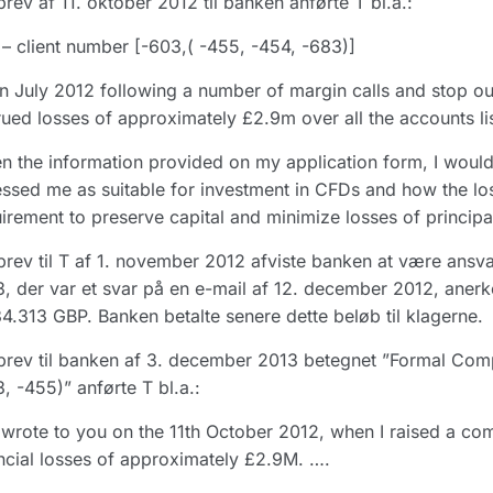
 brev af 11. oktober 2012 til banken anførte T bl.a.:
 – client number [-603,( -455, -454, -683)]
 July 2012 following a number of margin calls and stop out
ued losses of approximately £2.9m over all the accounts l
n the information provided on my application form, I would 
ssed me as suitable for investment in CFDs and how the lo
irement to preserve capital and minimize losses of principa
 brev til T af 1. november 2012 afviste banken at være ansvarli
, der var et svar på en e-mail af 12. december 2012, anerk
4.313 GBP. Banken betalte senere dette beløb til klagerne.
 brev til banken af 3. december 2013 betegnet ”Formal Com
, -455)” anførte T bl.a.:
I wrote to you on the 11th October 2012, when I raised a com
ncial losses of approximately £2.9M. ….