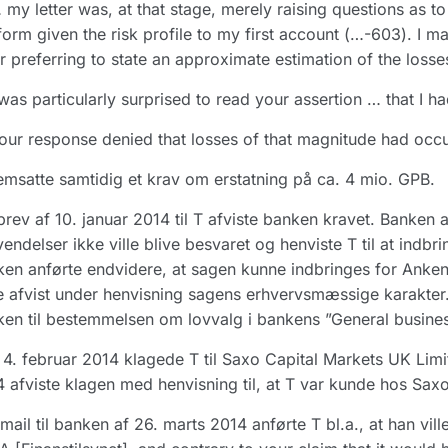
 my letter was, at that stage, merely raising questions as to
form given the risk profile to my first account (…-603). I
er preferring to state an approximate estimation of the losse
 was particularly surprised to read your assertion … that I 
our response denied that losses of that magnitude had occ
emsatte samtidig et krav om erstatning på ca. 4 mio. GPB.
 brev af 10. januar 2014 til T afviste banken kravet. Banken 
endelser ikke ville blive besvaret og henviste T til at indb
en anførte endvidere, at sagen kunne indbringes for Ankenæ
e afvist under henvisning sagens erhvervsmæssige karakter. 
en til bestemmelsen om lovvalg i bankens ”General busines
4. februar 2014 klagede T til Saxo Capital Markets UK Limit
 afviste klagen med henvisning til, at T var kunde hos Sa
 mail til banken af 26. marts 2014 anførte T bl.a., at han vill