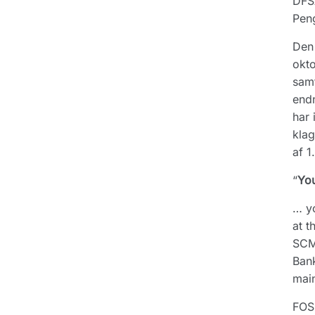
DFSA
Peng
Den 
okto
samt
endn
har 
klag
af 1
“
You
… yo
at t
SCM 
Bank
main
FOS 