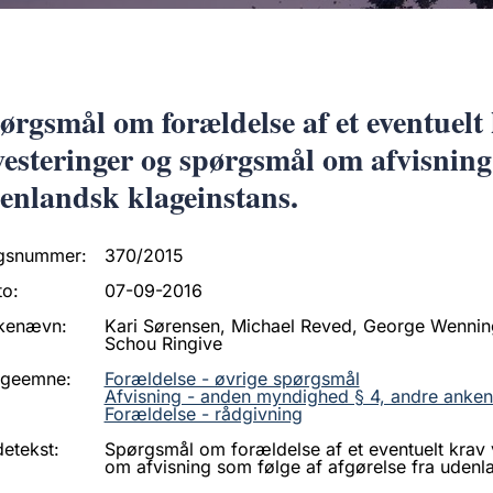
ørgsmål om forældelse af et eventuelt
vesteringer og spørgsmål om afvisning 
enlandsk klageinstans.
gsnummer:
370/2015
to:
07-09-2016
kenævn:
Kari Sørensen, Michael Reved, George Wennin
Schou Ringive
ageemne:
Forældelse - øvrige spørgsmål
Afvisning - anden myndighed § 4, andre anken
Forældelse - rådgivning
etekst:
Spørgsmål om forældelse af et eventuelt krav
om afvisning som følge af afgørelse fra udenl