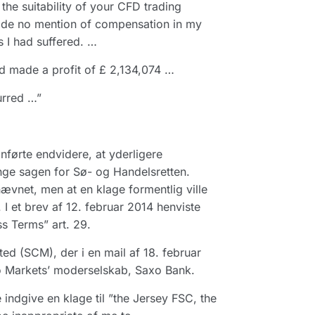
 the suitability of your CFD trading
 made no mention of compensation in my
s I had suffered. …
had made a profit of £ 2,134,074 …
urred …”
anførte endvidere, at yderligere
ringe sagen for Sø- og Handelsretten.
vnet, men at en klage formentlig ville
I et brev af 12. februar 2014 henviste
s Terms” art. 29.
ed (SCM), der i en mail af 18. februar
xo Markets’ moderselskab, Saxo Bank.
e indgive en klage til ”the Jersey FSC, the