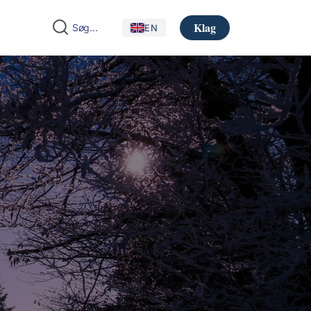
Klag
EN