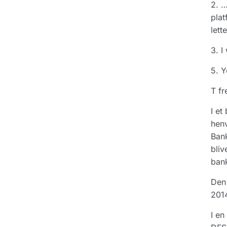
2. …
plat
lett
3. I
5. Y
T fr
I et
henv
Bank
bliv
bank
Den 
2014
I en