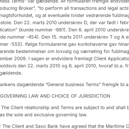
ness Terms” var gældende. Af formularen fremgik endvidere,
roducing Broker”, ”to perform all transactions and legal act
magtsforholdet, og at eventuelle tvister vedrørende fuldma
tole. Den 22. marts 2010 underskrev D, der var født i febr
ication” (kunde nummer -681). Den 6. april 2010 underskre
de nummer -454). Den 15. marts 2011 underskrev T og A en
er -555). Ifølge formularerne gav kontohaverne gav hinan
varende bestemmelser om lovvalg og værneting for fuldmag
mber 2009. I sagen er endvidere fremlagt Client Applicati
oldsvis den 22. marts 2010 og 6. april 2010, hvoraf bl.a. f
 gældende.
ankens dagældende ”General business Terms” fremgik bl.a.
 GOVERNING LAW AND CHOICE OF JURISDICTION
 The Client relationship and Terms are subject to and shall
as the sole and exclusive governing law.
 The Client and Saxo Bank have agreed that the Maritime 