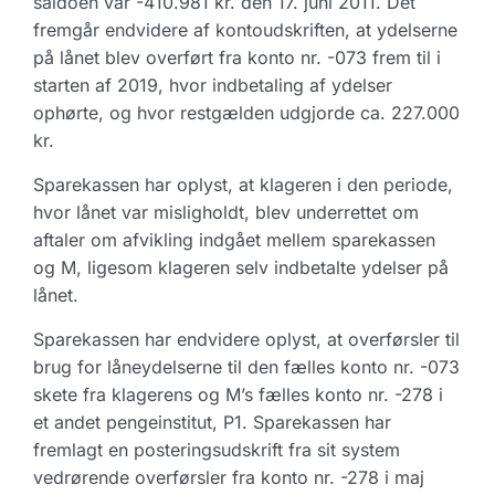
saldoen var -410.981 kr. den 17. juni 2011. Det
fremgår endvidere af kontoudskriften, at ydelserne
på lånet blev overført fra konto nr. -073 frem til i
starten af 2019, hvor indbetaling af ydelser
ophørte, og hvor restgælden udgjorde ca. 227.000
kr.
Sparekassen har oplyst, at klageren i den periode,
hvor lånet var misligholdt, blev underrettet om
aftaler om afvikling indgået mellem sparekassen
og M, ligesom klageren selv indbetalte ydelser på
lånet.
Sparekassen har endvidere oplyst, at overførsler til
brug for låneydelserne til den fælles konto nr. -073
skete fra klagerens og M’s fælles konto nr. -278 i
et andet pengeinstitut, P1. Sparekassen har
fremlagt en posteringsudskrift fra sit system
vedrørende overførsler fra konto nr. -278 i maj