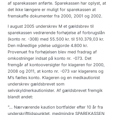
af sparekassen anførte. Sparekassen har oplyst, at
det ikke længere er muligt for sparekassen at
fremskaffe dokumenter fra 2000, 2001 og 2002.
I august 2005 underskrev M et gældsbrev til
sparekassen vedrørende forhøjelse af forbrugslån
(konto nr. -308) med 55.500 kr. til 510.379,03 kr.
Den månedlige ydelse udgjorde 4.800 kr.
Provenuet fra forhøjelsen blev med fradrag af
omkostninger indsat på konto nr. -073. Det
fremgår af kontooversigter for klageren for 2000,
2008 og 2011, at konto nr. -073 var klagerens og
M’s fælles konto. Klageren og en medkautionist
underskrev gældsbrevet som
selvskyldnerkautionister. Af gældsbrevet fremgik
blandt andet:
”… Nærværende kaution bortfalder efter 10 år fra
underskrifttidspunktet, medmindre SPAREKASSEN