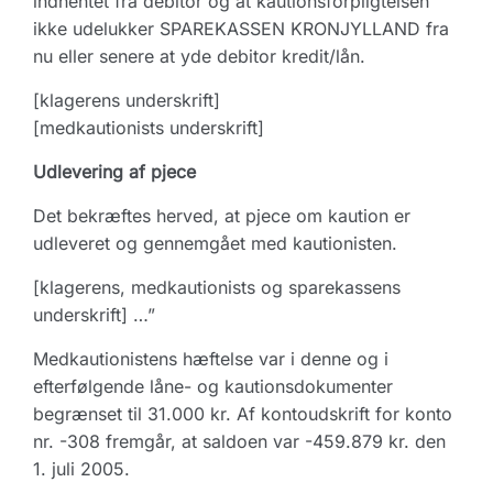
indhentet fra debitor og at kautionsforpligtelsen
ikke udelukker SPAREKASSEN KRONJYLLAND fra
nu eller senere at yde debitor kredit/lån.
[klagerens underskrift]
[medkautionists underskrift]
Udlevering af pjece
Det bekræftes herved, at pjece om kaution er
udleveret og gennemgået med kautionisten.
[klagerens, medkautionists og sparekassens
underskrift] …”
Medkautionistens hæftelse var i denne og i
efterfølgende låne- og kautionsdokumenter
begrænset til 31.000 kr. Af kontoudskrift for konto
nr. -308 fremgår, at saldoen var -459.879 kr. den
1. juli 2005.