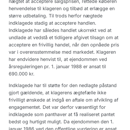
nægtet at acceptere salgsprisen, rettede køberen
henvendelse til klageren og tilbød at erlægge en
større udbetaling. Til trods herfor nægtede
indklagede stadig at acceptere handlen.
Indklagede har således handlet ukorrekt ved at
undlade at vedstå et tidligere afgivet tilsagn om at
acceptere en frivillig handel, når den opnåede pris
var i overensstemmelse med markedet. Klageren
har endvidere henvist til, at ejendommen ved
årsreguleringen pr. 1. januar 1988 er ansat til
690.000 kr.
Indklagede har til støtte for den nedlagte påstand
gjort gældende, at klagerens ægtefælle ikke
frivilligt ønskede at indgå en aftale om afvikling af
engagementet. Det var derfor væsentligt for
indklagede som panthaver at få realiseret pantet
bedst og hurtigst muligt. Da ejendommen den 1.
januar 1986 ved den offentlige vurdering er ansat