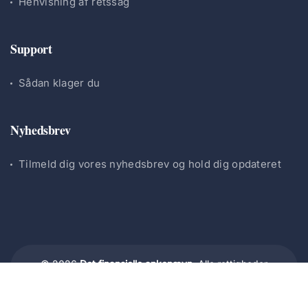
Henvisning af retssag
Support
Sådan klager du
Nyhedsbrev
Tilmeld dig vores nyhedsbrev og hold dig opdateret
© 2026
Det finansielle ankenævn.
Alle rettigheder
forbeholdes.