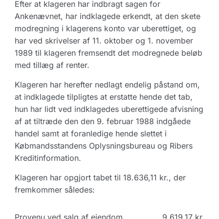
Efter at klageren har indbragt sagen for
Ankenævnet, har indklagede erkendt, at den skete
modregning i klagerens konto var uberettiget, og
har ved skrivelser af 11. oktober og 1. november
1989 til klageren fremsendt det modregnede beløb
med tillæg af renter.
Klageren har herefter nedlagt endelig påstand om,
at indklagede tilpligtes at erstatte hende det tab,
hun har lidt ved indklagedes uberettigede afvisning
af at tiltræde den den 9. februar 1988 indgåede
handel samt at foranledige hende slettet i
Købmandsstandens Oplysningsbureau og Ribers
Kreditinformation.
Klageren har opgjort tabet til 18.636,11 kr., der
fremkommer således:
Provenu ved salg af ejendom
9.619,17 kr.