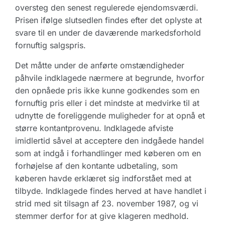
oversteg den senest regulerede ejendomsværdi.
Prisen ifølge slutsedlen findes efter det oplyste at
svare til en under de daværende markedsforhold
fornuftig salgspris.
Det måtte under de anførte omstændigheder
påhvile indklagede nærmere at begrunde, hvorfor
den opnåede pris ikke kunne godkendes som en
fornuftig pris eller i det mindste at medvirke til at
udnytte de foreliggende muligheder for at opnå et
større kontantprovenu. Indklagede afviste
imidlertid såvel at acceptere den indgåede handel
som at indgå i forhandlinger med køberen om en
forhøjelse af den kontante udbetaling, som
køberen havde erklæret sig indforstået med at
tilbyde. Indklagede findes herved at have handlet i
strid med sit tilsagn af 23. november 1987, og vi
stemmer derfor for at give klageren medhold.