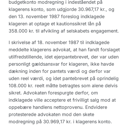
budgetkonto modregning i indeståendet på
klagerens konto, som udgjorde 30.967,17 kr., og
den 13. november 1987 foreslog indklagede
klageren at optage et kautionssikret lån på
358.000 kr. til afvikling af selskabets engagement.
I skrivelse af 18. november 1987 til indklagede
meddelte klagerens advokat, at han fandt forslaget
utilfredstillende, idet ejerpantebrevet, der var uden
personligt gældsansvar for klageren, ikke havde
dækning inden for pantets værdi og derfor var
uden reel værdi, og idet pantebrevet på oprindelig
108.000 kr. reelt måtte betragtes som alene delvis
sikret. Advokaten forespurgte derfor, om
indklagede ville acceptere et frivilligt salg mod at
oppebære handlens nettoprovenu. Endvidere
protesterede advokaten mod den skete
modregning på 30.969,17 kr. i klagerens konto.