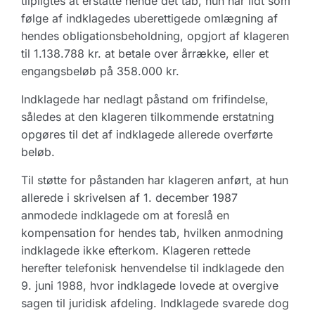
tilpligtes at erstatte hende det tab, hun har lidt som
følge af indklagedes uberettigede omlægning af
hendes obligationsbeholdning, opgjort af klageren
til 1.138.788 kr. at betale over årrække, eller et
engangsbeløb på 358.000 kr.
Indklagede har nedlagt påstand om frifindelse,
således at den klageren tilkommende erstatning
opgøres til det af indklagede allerede overførte
beløb.
Til støtte for påstanden har klageren anført, at hun
allerede i skrivelsen af 1. december 1987
anmodede indklagede om at foreslå en
kompensation for hendes tab, hvilken anmodning
indklagede ikke efterkom. Klageren rettede
herefter telefonisk henvendelse til indklagede den
9. juni 1988, hvor indklagede lovede at overgive
sagen til juridisk afdeling. Indklagede svarede dog