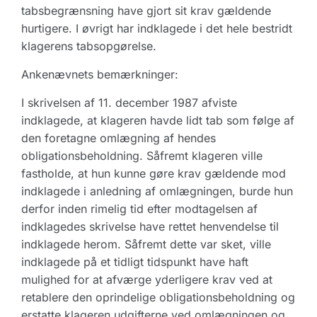
tabsbegrænsning have gjort sit krav gældende
hurtigere. I øvrigt har indklagede i det hele bestridt
klagerens tabsopgørelse.
Ankenævnets bemærkninger:
I skrivelsen af 11. december 1987 afviste
indklagede, at klageren havde lidt tab som følge af
den foretagne omlægning af hendes
obligationsbeholdning. Såfremt klageren ville
fastholde, at hun kunne gøre krav gældende mod
indklagede i anledning af omlægningen, burde hun
derfor inden rimelig tid efter modtagelsen af
indklagedes skrivelse have rettet henvendelse til
indklagede herom. Såfremt dette var sket, ville
indklagede på et tidligt tidspunkt have haft
mulighed for at afværge yderligere krav ved at
retablere den oprindelige obligationsbeholdning og
erstatte klageren udgifterne ved omlægningen og