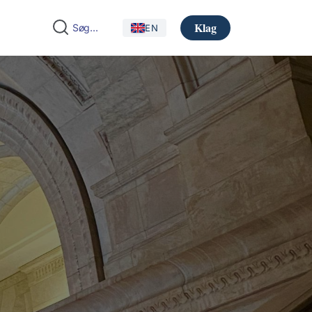
Klag
EN