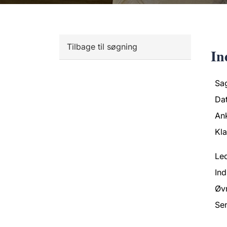
Tilbage til søgning
In
Sa
Da
An
Kl
Led
Ind
Øvr
Se