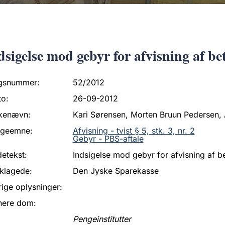
dsigelse mod gebyr for afvisning af bet
gsnummer:
52/2012
to:
26-09-2012
kenævn:
Kari Sørensen, Morten Bruun Pedersen,
ageemne:
Afvisning - tvist § 5, stk. 3, nr. 2
Gebyr - PBS-aftale
etekst:
Indsigelse mod gebyr for afvisning af be
klagede:
Den Jyske Sparekasse
ige oplysninger:
nere dom:
Pengeinstitutter