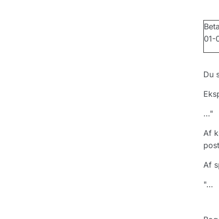
Beta
01-
Du s
Eksp
…"
Af k
post
Af s
"…