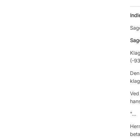
Indl
Sage
Sag
Klag
(-93
Den 
klag
Ved 
hans
"…
Herm
beta