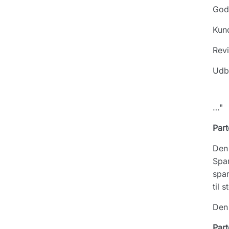
Gode
Kund
Revi
Udb.
…"
Part
Den 
Spar
spar
til s
Den 
Part