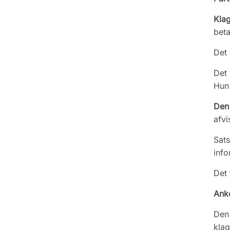
Kla
beta
Det
Det 
Hun 
Den
afvi
Sats
info
Det 
Ank
Den 
klag