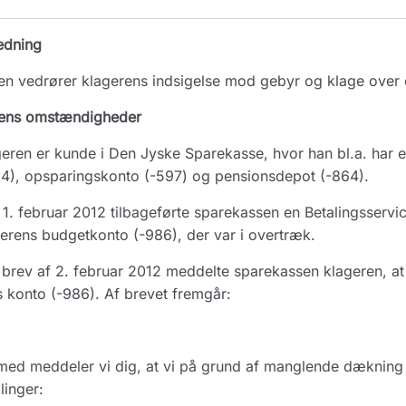
edning
n vedrører klagerens indsigelse mod gebyr og klage over
ens omstændigheder
eren er kunde i Den Jyske Sparekasse, hvor han bl.a. har 
4), opsparingskonto (-597) og pensionsdepot (-864).
1. februar 2012 tilbageførte sparekassen en Betalingsservic
erens budgetkonto (-986), der var i overtræk.
brev af 2. februar 2012 meddelte sparekassen klageren, a
 konto (-986). Af brevet fremgår:
ed meddeler vi dig, at vi på grund af manglende dækning p
linger: