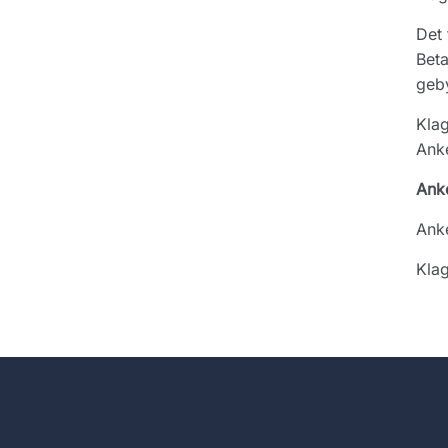
Det 
Beta
geby
Klag
Ank
Ank
Ank
Klag