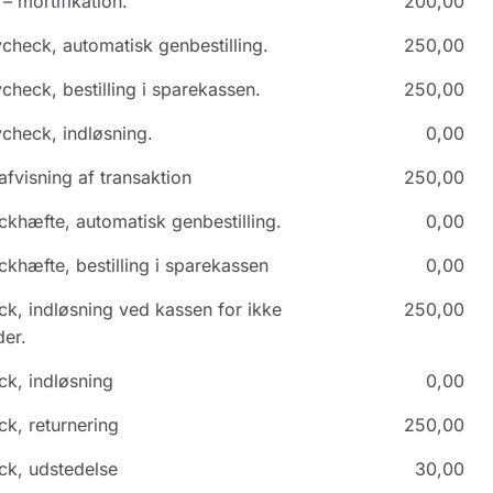
– mortifikation.
200,00
check, automatisk genbestilling.
250,00
check, bestilling i sparekassen.
250,00
check, indløsning.
0,00
afvisning af transaktion
250,00
khæfte, automatisk genbestilling.
0,00
khæfte, bestilling i sparekassen
0,00
k, indløsning ved kassen for ikke
250,00
er.
k, indløsning
0,00
k, returnering
250,00
ck, udstedelse
30,00