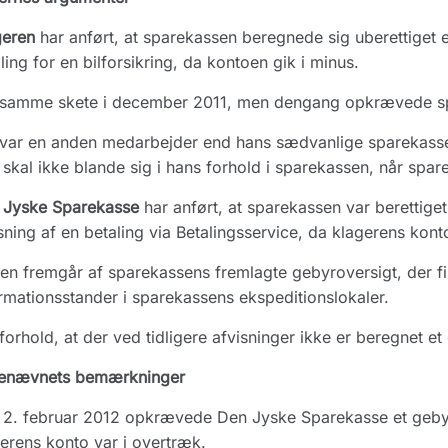
geren
har anført, at sparekassen beregnede sig uberettiget e
ling for en bilforsikring, da kontoen gik i minus.
 samme skete i december 2011, men dengang opkrævede spa
var en anden medarbejder end hans sædvanlige sparekasser
skal ikke blande sig i hans forhold i sparekassen, når spare
 Jyske Sparekasse
har anført, at sparekassen var berettiget
sning af en betaling via Betalingsservice, da klagerens kont
en fremgår af sparekassens fremlagte gebyroversigt, der 
rmationsstander i sparekassens ekspeditionslokaler.
forhold, at der ved tidligere afvisninger ikke er beregnet e
enævnets bemærkninger
2. februar 2012 opkrævede Den Jyske Sparekasse et gebyr 
erens konto var i overtræk.