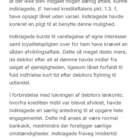
at der ikke blev indgået nogen særlig aftale, kunne
indklagede, jf. herved kreditaftalens pkt. 1.3. f,
have opsagt lånet uden varsel. Indklagede havde
konkret en pligt til at benytte denne mulighed.
Indklagede burde til varetagelse af egne interesser
samt loyalitetspligten over for ham have krævet en
sådan afviklingsaftale. Dette så meget desto mere,
da debitor efter alt at dømme havde midler fra
salget af ejerlejligheden, ligesom lånet forfaldt til
fuld indfrielse kort tid efter debitors flytning til
udlandet.
I forbindelse med lukningen af debitors lønkonto,
hvorfra kreditten hidtil var blevet afviklet, havde
indklagede en særlig anledning til at opgøre hele
engagementet. Dette må anses at være normal
bankskik, medmindre der foreligger særlige
omstændigheder. Indklagede fraveg imidlertid