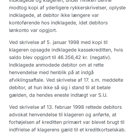
indklagede og klageren, under hvilken denne
modtog kopi af yderligere rykkerskrivelser, oplyste
indklagede, at debitor ikke længere var
kontoførende hos indklagede, idet debitors
lønkonto var opgjort.
Ved skrivelse af 5. januar 1998 med kopi til
klageren opsagde indklagede kassekreditten, hvis
saldo blev opgjort til 46.356,42 kr. (negativ).
Indklagede anmodede debitor om at rette
henvendelse med henblik på at indgå
afviklingsaftale. Ved skrivelse af 17. s.m. meddelte
debitor, at hun ikke så sig i stand til at betale
gælden, da hendes eneste indtægt var S.U.
Ved skrivelse af 13. februar 1998 rettede debitors
advokat henvendelse til klageren og anførte, at
forhøjelsen af kreditten primært var blevet brugt til
indfrielse af klagerens gæld til et kreditkortselskab.