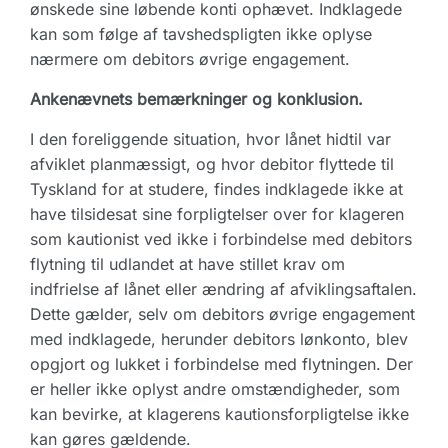
ønskede sine løbende konti ophævet. Indklagede
kan som følge af tavshedspligten ikke oplyse
nærmere om debitors øvrige engagement.
Ankenævnets bemærkninger og konklusion.
I den foreliggende situation, hvor lånet hidtil var
afviklet planmæssigt, og hvor debitor flyttede til
Tyskland for at studere, findes indklagede ikke at
have tilsidesat sine forpligtelser over for klageren
som kautionist ved ikke i forbindelse med debitors
flytning til udlandet at have stillet krav om
indfrielse af lånet eller ændring af afviklingsaftalen.
Dette gælder, selv om debitors øvrige engagement
med indklagede, herunder debitors lønkonto, blev
opgjort og lukket i forbindelse med flytningen. Der
er heller ikke oplyst andre omstændigheder, som
kan bevirke, at klagerens kautionsforpligtelse ikke
kan gøres gældende.