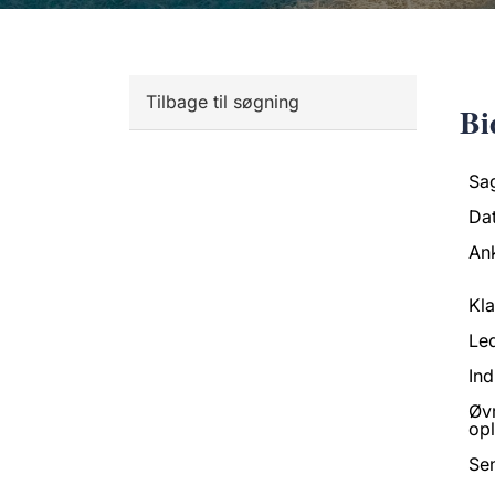
Tilbage til søgning
Bi
Sa
Da
An
Kl
Led
Ind
Øv
opl
Se