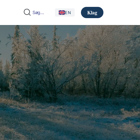
Klag
EN