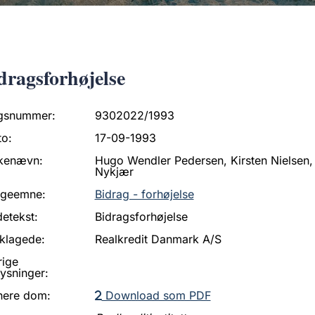
dragsforhøjelse
gsnummer:
9302022/1993
to:
17-09-1993
kenævn:
Hugo Wendler Pedersen, Kirsten Nielsen
Nykjær
ageemne:
Bidrag - forhøjelse
etekst:
Bidragsforhøjelse
klagede:
Realkredit Danmark A/S
rige
ysninger:
nere dom:
Download som PDF