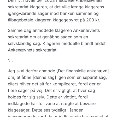
Den 17. november 2023 meddelte Ankenævnets
sekretariat klageren, at det ville lægge klagerens
igangværende sager mod banken sammen og
tilbagebetale klageren klagegebyret på 200 kr.
Samme dag anmodede klageren Ankenævnets
sekretariat om at genåbne sagen som en
selvstændig sag. Klageren meddelte blandt andet
Ankenævnets sekretariat:
”…
Jeg skal derfor anmode [Det finansielle ankenævn]
om, at åbne [denne sag] igen som en separat sag,
ellers bliver det alt for kompliceret, fordi der er
flere sager på vej. Det er vigtigt, at hver sag
holdes for sig selv. Dette er vigtigt, fordi
indklagede har for vane at nægte at besvare
klagesager. Dette ses tydeligt i [anden
igangværende sag], hvor indklagede har nægtet at