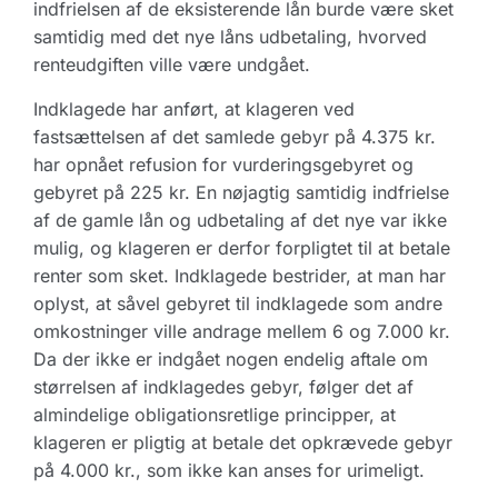
indfrielsen af de eksisterende lån burde være sket
samtidig med det nye låns udbetaling, hvorved
renteudgiften ville være undgået.
Indklagede har anført, at klageren ved
fastsættelsen af det samlede gebyr på 4.375 kr.
har opnået refusion for vurderingsgebyret og
gebyret på 225 kr. En nøjagtig samtidig indfrielse
af de gamle lån og udbetaling af det nye var ikke
mulig, og klageren er derfor forpligtet til at betale
renter som sket. Indklagede bestrider, at man har
oplyst, at såvel gebyret til indklagede som andre
omkostninger ville andrage mellem 6 og 7.000 kr.
Da der ikke er indgået nogen endelig aftale om
størrelsen af indklagedes gebyr, følger det af
almindelige obligationsretlige principper, at
klageren er pligtig at betale det opkrævede gebyr
på 4.000 kr., som ikke kan anses for urimeligt.