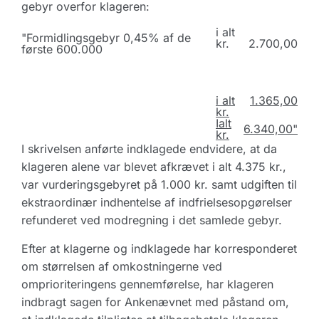
gebyr overfor klageren:
i alt
"Formidlingsgebyr 0,45% af de
kr.
2.700,00
første 600.000
i alt
1.365,00
kr.
Ialt
6.340,00"
kr.
I skrivelsen anførte indklagede endvidere, at da
klageren alene var blevet afkrævet i alt 4.375 kr.,
var vurderingsgebyret på 1.000 kr. samt udgiften til
ekstraordinær indhentelse af indfrielsesopgørelser
refunderet ved modregning i det samlede gebyr.
Efter at klagerne og indklagede har korresponderet
om størrelsen af omkostningerne ved
omprioriteringens gennemførelse, har klageren
indbragt sagen for Ankenævnet med påstand om,