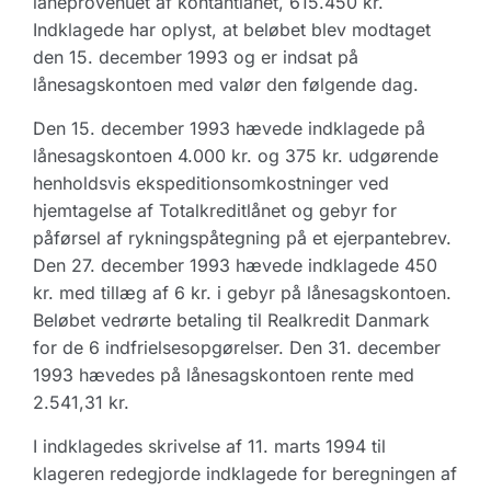
låneprovenuet af kontantlånet, 615.450 kr.
Indklagede har oplyst, at beløbet blev modtaget
den 15. december 1993 og er indsat på
lånesagskontoen med valør den følgende dag.
Den 15. december 1993 hævede indklagede på
lånesagskontoen 4.000 kr. og 375 kr. udgørende
henholdsvis ekspeditionsomkostninger ved
hjemtagelse af Totalkreditlånet og gebyr for
påførsel af rykningspåtegning på et ejerpantebrev.
Den 27. december 1993 hævede indklagede 450
kr. med tillæg af 6 kr. i gebyr på lånesagskontoen.
Beløbet vedrørte betaling til Realkredit Danmark
for de 6 indfrielsesopgørelser. Den 31. december
1993 hævedes på lånesagskontoen rente med
2.541,31 kr.
I indklagedes skrivelse af 11. marts 1994 til
klageren redegjorde indklagede for beregningen af