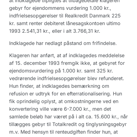
at indklagede tilpligtes at tilbagebetale klageren
gebyr for ejendommens vurdering 1.000 kr.,
indfrielsesopgørelser til Realkredit Danmark 225
kr. samt renter debiteret lånesagskontoen ultimo
1993 2.541,31 kr., eller i alt 3.766,31 kr.
Indklagede har nedlagt påstand om frifindelse.
Klageren har anført, at af indklagedes meddelelse
af 15. december 1993 fremgik ikke, at gebyret for
ejendomsvurdering på 1.000 kr. samt 325 kr.
vedrørende indfrielsesopgørelser blev refunderet.
Hun finder, at indklagedes bemærkning om
refusion er udtryk for en efterrationalisering. Hun
fik oprindelig oplyst, at omkostningerne ved en
konvertering ville være 6-7.000 kr., men det
samlede beløb har været på i alt ca. 15.600 kr., når
tillægges gebyr til Totalkredit og tinglysningsgebyr
m.v. Med hensyn til renteudgiften finder hun, at