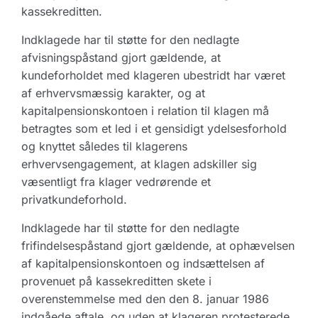
kassekreditten.
Indklagede har til støtte for den nedlagte
afvisningspåstand gjort gældende, at
kundeforholdet med klageren ubestridt har været
af erhvervsmæssig karakter, og at
kapitalpensionskontoen i relation til klagen må
betragtes som et led i et gensidigt ydelsesforhold
og knyttet således til klagerens
erhvervsengagement, at klagen adskiller sig
væsentligt fra klager vedrørende et
privatkundeforhold.
Indklagede har til støtte for den nedlagte
frifindelsespåstand gjort gældende, at ophævelsen
af kapitalpensionskontoen og indsættelsen af
provenuet på kassekreditten skete i
overenstemmelse med den den 8. januar 1986
indgåede aftale, og uden at klageren protesterede