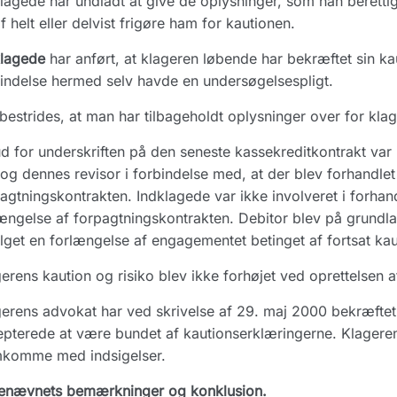
lagede har undladt at give de oplysninger, som han beretti
f helt eller delvist frigøre ham for kautionen.
klagede
har anført, at klageren løbende har bekræftet sin kau
indelse hermed selv havde en undersøgelsespligt.
bestrides, at man har tilbageholdt oplysninger over for klag
d for underskriften på den seneste kassekreditkontrakt var
og dennes revisor i forbindelse med, at der blev forhandle
agtningskontrakten. Indklagede var ikke involveret i forhand
ængelse af forpagtningskontrakten. Debitor blev på grundla
lget en forlængelse af engagementet betinget af fortsat ka
erens kaution og risiko blev ikke forhøjet ved oprettelsen 
erens advokat har ved skrivelse af 29. maj 2000 bekræftet
pterede at være bundet af kautionserklæringerne. Klageren
mkomme med indsigelser.
enævnets bemærkninger og konklusion.