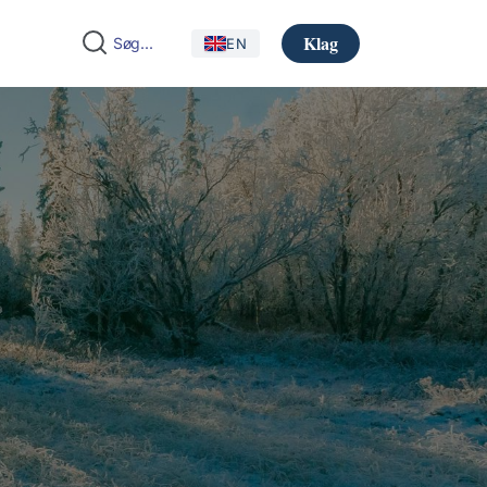
Klag
EN