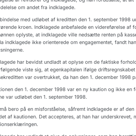
elelse om andet fra indklagede.
rbindelse med udløbet af kreditten den 1. september 1998 
ørende kroen. Indklagede anbefalede en videreførelse af fo
ønnen oplyste, at indklagede ville nedsætte renten på kasse
a indklagede ikke orienterede om engagementet, fandt han 
sningerne.
lagede har bevidst undladt at oplyse om de faktiske forhold
rfølgende viste sig, at egenkapitalen ifølge driftsregnskabe
ekreditten var overtrukket, da han den 1. december 1998 på
ionen den 1. december 1998 var en ny kaution og ikke en fo
e var udløbet den 1. september 1998.
må bero på en misforståelse, såfremt indklagede er af den 
et af kautionen. Det accepteres, at han har underskrevet, m
ionserklæringen.