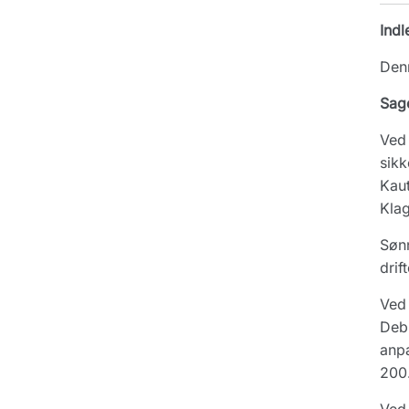
Indl
Denn
Sag
Ved 
sikk
Kaut
Klag
Sønn
drif
Ved 
Debi
anp
200.