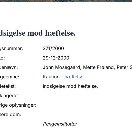
dsigelse mod hæftelse.
gsnummer:
371/2000
to:
29-12-2000
kenævn:
John Mosegaard, Mette Frøland, Peter S
ageemne:
Kaution - hæftelse
etekst:
Indsigelse mod hæftelse.
klagede:
ige oplysninger:
nere dom:
Pengeinstitutter