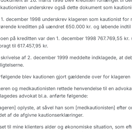
dokument af 26. marts 1998 blev kreditten forlænget til d
autionisten underskrev også dette dokument som kautioni
1. december 1998 underskrev klageren som kautionist for
ørende kreditten på uændret 650.000 kr. og løbende indtil
oen på kreditten var den 1. december 1998 767.769,55 kr. 
ragt til 617.457,95 kr.
skrivelse af 2. december 1999 meddelte indklagede, at de
ligtelserne.
rfølgende blev kautionen gjort gældende over for klageren
eren og medkautionisten rettede henvendelse til en advokat
lagedes advokat bl.a. anførte følgende:
ageren] oplyste, at såvel han som [medkautionisten] efter
et af de afgivne kautionserklæringer.
et til mine klienters alder og økonomiske situation, som ef