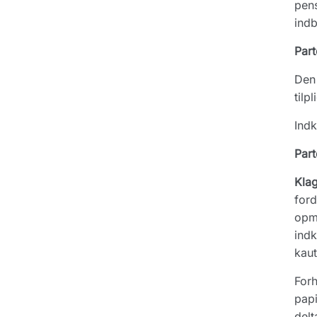
pens
indb
Part
Den 
tilp
Indk
Part
Kla
ford
opmæ
indk
kaut
Forh
papi
delt