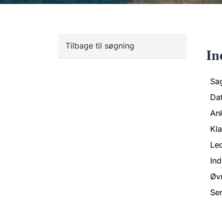
Tilbage til søgning
In
Sa
Da
An
Kl
Led
Ind
Øvr
Se