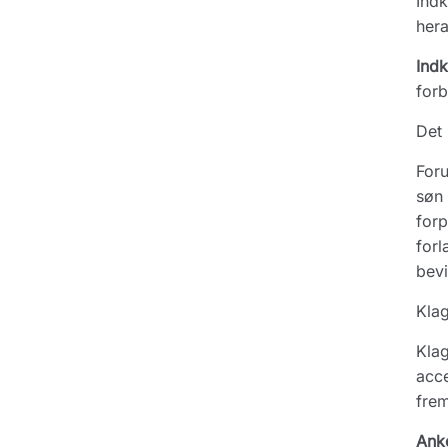
Indk
hera
Ind
forb
Det 
Foru
søn 
forp
forl
bevi
Klag
Klag
acce
fre
Ank