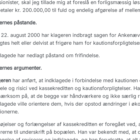
ionister, skal jeg tillade mig at foreslå en forligsmæssig lø
etaler kr. 200.000,00 til fuld og endelig afgørelse af mell
ernes påstande.
22. august 2000 har klageren indbragt sagen for Ankenæv
ligtes helt eller delvist at frigøre ham for kautionsforpligtelse
lagede har nedlagt påstand om frifindelse.
ernes argumenter.
geren
har anført, at indklagede i forbindelse med kautionen
ele og risici ved kassekreditten og kautionsforpligtelser. 
rksom på, at de begge var håndværkere og ikke særlig reg
lagede ville orientere dem, hvis der opstod ændringer i ø
ionerne.
øjelser og forlængelser af kassekreditten er foregået ved, a
rerne til underskrift på bopælen. Han var bekendt med, at 
agelse af revisorer og indklagede, og han forudsatte, at alt 