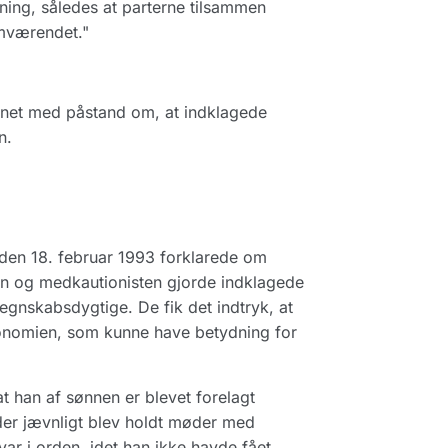
sning, således at parterne tilsammen
emværendet."
net med påstand om, at indklagede
n.
 den 18. februar 1993 forklarede om
Han og medkautionisten gjorde indklagede
nskabsdygtige. De fik det indtryk, at
konomien, som kunne have betydning for
t han af sønnen er blevet forelagt
der jævnligt blev holdt møder med
var i orden, idet han ikke havde fået