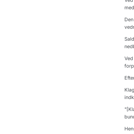
Ved 
medk
Den 
vedr
Sald
nedb
Ved 
forp
Efte
Klag
indk
"[Kl
bund
Hens