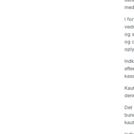
medd
I fo
vedr
og s
og d
oply
Indk
efte
kass
Kaut
denn
Det 
bund
kaut