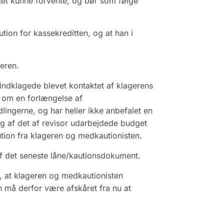
get kunne forvente, og bør som følge
tion for kassekreditten, og at han i
eren.
 indklagede blevet kontaktet af klagerens
t om en forlængelse af
lingerne, og har heller ikke anbefalet en
g af det af revisor udarbejdede budget
ution fra klageren og medkautionisten.
af det seneste låne/kautionsdokument.
, at klageren og medkautionisten
 må derfor være afskåret fra nu at