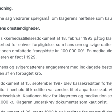
edning.
e sag vedrører spørgsmål om klagerens hæftelse som kauti
ens omstændigheder.
sikkerhedsstillelsesdokument af 18. februar 1993 påtog klag
erhed for enhver forpligtelse, som hans søn og svigerdatter
ionen omfattede "rangsidste kr. 100.000,00". En medkaution
eren er født i 1929.
ens og svigerdatterens engagement med indklagede bestod 
ten af en forpagtet kro.
dokument af 15. september 1997 blev kassekreditten forhøjet
tor i henhold til kreditten var ændret til et anpartsselskab v
artsselskab. Kautionen blev for klagerens og medkautioni
000 kr. Klageren underskrev dokumentet som kautionist.