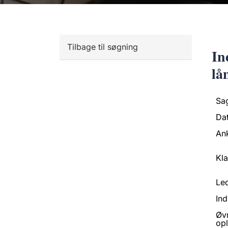
Tilbage til søgning
In
lå
Sa
Da
An
Kl
Led
Ind
Øv
opl