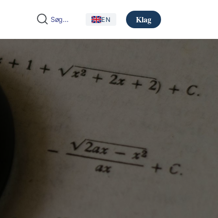
Klag
EN