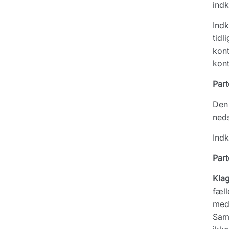
indk
Indk
tidl
kont
kont
Part
Den 
neds
Indk
Part
Kla
fæll
meda
Sam