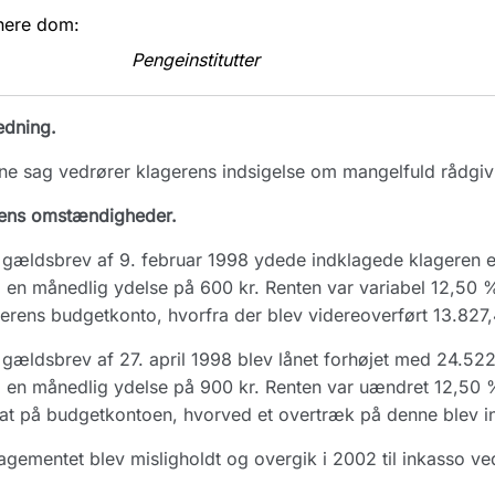
nere dom:
Pengeinstitutter
edning.
e sag vedrører klagerens indsigelse om mangelfuld rådgivnin
ens omstændigheder.
gældsbrev af 9. februar 1998 ydede indklagede klageren et 
en månedlig ydelse på 600 kr. Renten var variabel 12,50 %
erens budgetkonto, hvorfra der blev videreoverført 13.827,4
gældsbrev af 27. april 1998 blev lånet forhøjet med 24.522,5
en månedlig ydelse på 900 kr. Renten var uændret 12,50 %
at på budgetkontoen, hvorved et overtræk på denne blev 
gementet blev misligholdt og overgik i 2002 til inkasso ve