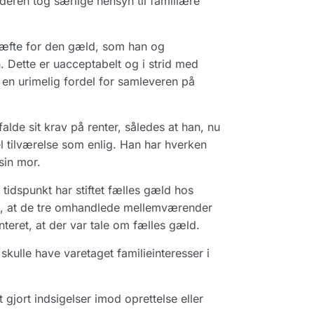
eren tog særlige hensyn til familiære
hæfte for den gæld, som han og
Dette er uacceptabelt og i strid med
 en urimelig fordel for samleveren på
falde sit krav på renter, således at han, nu
el tilværelse som enlig. Han har hverken
sin mor.
tidspunkt har stiftet fælles gæld hos
t, at de tre omhandlede mellemværender
teret, at der var tale om fælles gæld.
skulle have varetaget familieinteresser i
 gjort indsigelser imod oprettelse eller