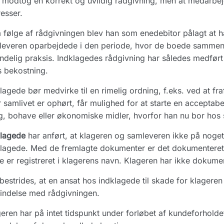
 modtog en korrekt og uvildig rådgivning, men at medarbejd
resser.
følge af rådgivningen blev han som enedebitor pålagt at 
everen oparbejdede i den periode, hvor de boede sammen. 
ndelig praksis. Indklagedes rådgivning har således medført
 bekostning.
lagede bør medvirke til en rimelig ordning, f.eks. ved at fra
 samlivet er ophørt, får mulighed for at starte en acceptab
g, bohave eller økonomiske midler, hvorfor han nu bor hos 
klagede
har anført, at klageren og samleveren ikke på noget 
klagede. Med de fremlagte dokumenter er det dokumentere
e er registreret i klagerens navn. Klageren har ikke dokumen
bestrides, at en ansat hos indklagede til skade for klageren 
indelse med rådgivningen.
eren har på intet tidspunkt under forløbet af kundeforholdet