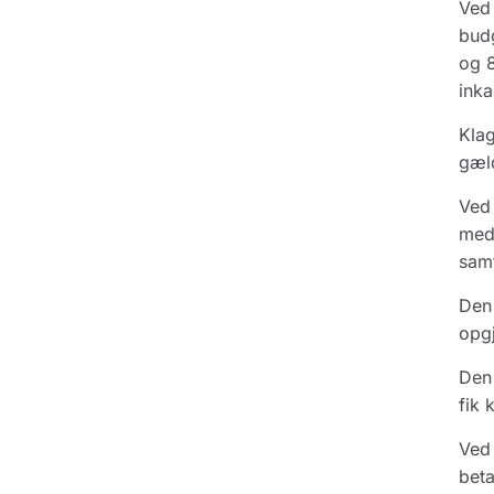
Ved 
budg
og 8
ink
Klag
gæl
Ved 
medd
samt
Den 
opgj
Den 
fik 
Ved 
beta