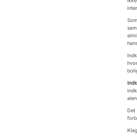
ikke
inte
Som 
saml
almi
hans
Indk
hvor
boli
Ind
ind
alen
Det 
forb
Klag