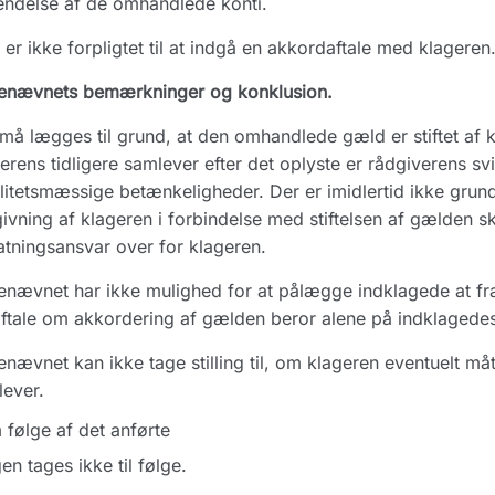
ndelse af de omhandlede konti.
er ikke forpligtet til at indgå en akkordaftale med klageren
enævnets bemærkninger og konklusion.
må lægges til grund, at den omhandlede gæld er stiftet af
erens tidligere samlever efter det oplyste er rådgiverens svi
litetsmæssige betænkeligheder. Der er imidlertid ikke grundl
ivning af klageren i forbindelse med stiftelsen af gælden sk
atningsansvar over for klageren.
nævnet har ikke mulighed for at pålægge indklagede at frafal
ftale om akkordering af gælden beror alene på indklagede
nævnet kan ikke tage stilling til, om klageren eventuelt måt
ever.
følge af det anførte
en tages ikke til følge.