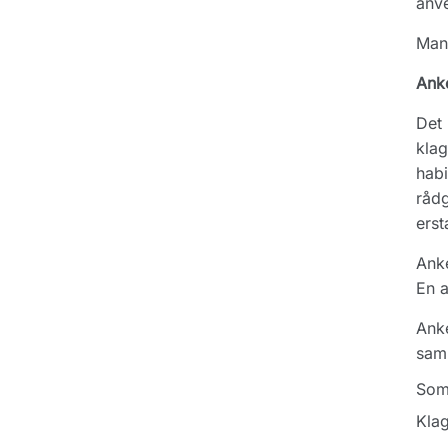
anve
Man 
Ank
Det 
klag
habi
rådg
erst
Anke
En a
Anke
saml
Som 
Klag