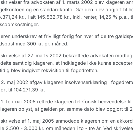
skrivelser fra advokaten af 1. marts 2002 blev klageren an
etkontoen og en standardkonto. Gælden blev opgjort til hen
.371,24 kr., i alt 145.532,78 kr., inkl. renter, 14,25 % p.a.,
assoomkostninger.
eren underskrev et frivilligt forlig for hver af de tre gældsp
dspost med 300 kr. pr. måned.
skrivelse af 27. marts 2002 bekræftede advokaten modtagelse
elte samtidig klageren, at indklagede ikke kunne acceptere
idig blev indgivet rekvisition til fogedretten.
2. maj 2002 afgav klageren insolvenserklæring i fogedretten
ort til 104.271,39 kr.
1. februar 2005 rettede klageren telefonisk henvendelse t
klageren oplyst, at gælden pr. samme dato blev opgjort til 2
skrivelse af 1. maj 2005 anmodede klageren om en akkordordn
le 2.500 - 3.000 kr. om måneden i to - tre år. Ved skrivelse