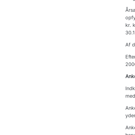
Årsa
opfy
kr. 
30.1
Af d
Efte
200
Ank
Indk
med 
Anke
yder
Anke