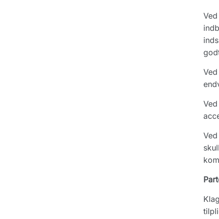
Ved 
indb
inds
godt
Ved 
endv
Ved 
acce
Ved 
skul
komp
Part
Klag
tilp