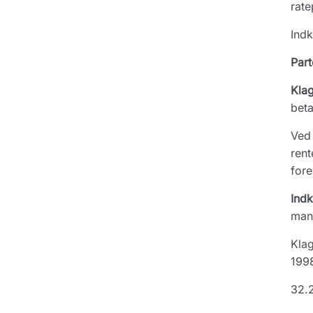
rate
Indk
Part
Kla
beta
Ved 
rent
for
Ind
mang
Klag
199
32.2