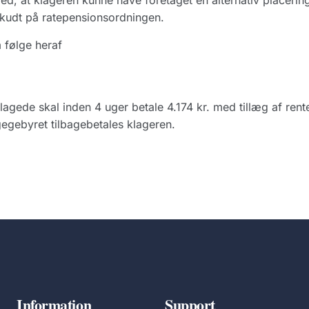
ed, at klageren kunne have foretaget en alternativ placerin
kudt på ratepensionsordningen.
 følge heraf
lagede skal inden 4 uger betale 4.174 kr. med tillæg af rent
egebyret tilbagebetales klageren.
Information
Support