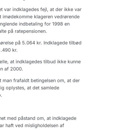
 var indklagedes fejl, at der ikke var
r at imødekomme klageren vedrørende
nglende indbetaling for 1998 en
alte på ratepensionen.
ørelse på 5.064 kr. Indklagede tilbød
1.490 kr.
le, at indklagedes tilbud ikke kunne
en af 2000.
t man frafaldt betingelsen om, at der
ig oplystes, at det samlede
.
net med påstand om, at indklagede
har haft ved misligholdelsen af