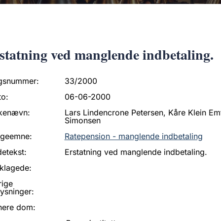
statning ved manglende indbetaling.
gsnummer:
33/2000
to:
06-06-2000
kenævn:
Lars Lindencrone Petersen, Kåre Klein Emto
Simonsen
ageemne:
Ratepension - manglende indbetaling
etekst:
Erstatning ved manglende indbetaling.
klagede:
rige
ysninger:
nere dom: