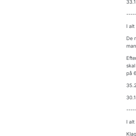
33.1
----
I al
De m
mang
Efte
skal
på 6
35.2
30.1
----
I al
Klag