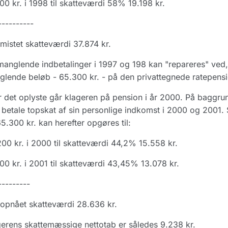
00 kr. i 1998 til skatteværdi 58% 19.198 kr.
----------
t mistet skatteværdi 37.874 kr.
anglende indbetalinger i 1997 og 198 kan "repareres" ved, a
lende beløb - 65.300 kr. - på den privattegnede ratepensi
r det oplyste går klageren på pension i år 2000. På baggrun
 betale topskat af sin personlige indkomst i 2000 og 2001.
5.300 kr. kan herefter opgøres til:
00 kr. i 2000 til skatteværdi 44,2% 15.558 kr.
00 kr. i 2001 til skatteværdi 43,45% 13.078 kr.
---------
t opnået skatteværdi 28.636 kr.
erens skattemæssige nettotab er således 9.238 kr.