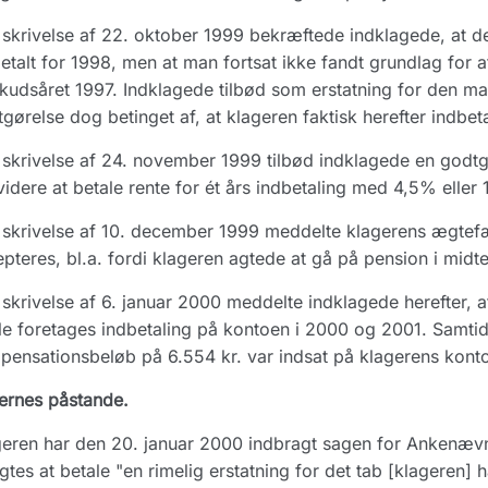
skrivelse af 22. oktober 1999 bekræftede indklagede, at det
etalt for 1998, men at man fortsat ikke fandt grundlag fo
kudsåret 1997. Indklagede tilbød som erstatning for den ma
gørelse dog betinget af, at klageren faktisk herefter indbet
skrivelse af 24. november 1999 tilbød indklagede en godtg
idere at betale rente for ét års indbetaling med 4,5% eller 
skrivelse af 10. december 1999 meddelte klagerens ægtefæl
pteres, bl.a. fordi klageren agtede at gå på pension i midt
skrivelse af 6. januar 2000 meddelte indklagede herefter, a
le foretages indbetaling på kontoen i 2000 og 2001. Samtid
ensationsbeløb på 6.554 kr. var indsat på klagerens konto
ernes påstande.
eren har den 20. januar 2000 indbragt sagen for Ankenæv
ligtes at betale "en rimelig erstatning for det tab [klageren] 