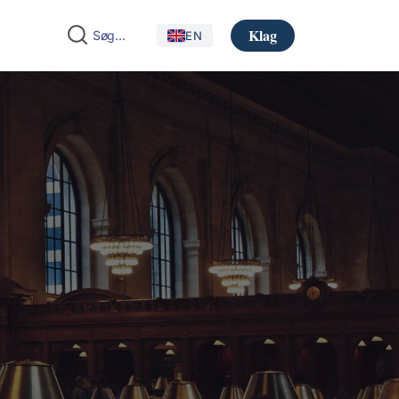
Klag
EN