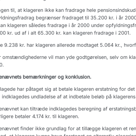
gen til, at klageren ikke kan fradrage hele pensionsindskud
ldningsfradrag begrænser fradraget til 35.200 kr. i år 2000
kan klageren således fradrage i år 2000 under opfyldningsf
00 kr. ud af i alt 65.300 kr. kan klageren fradrage i 2001.
e 9.238 kr. har klageren allerede modtaget 5.064 kr., hvorfo
r omstændighederne vil man yde godtgørelsen, selv om klage
0.
enævnets bemærkninger og konklusion.
lagede har påtaget sig at betale klageren erstatning for det 
indklagedes undladelse af at indbetale beløb på klagerens
nævnet kan tiltræde indklagedes beregning af erstatningsbe
ligere betaler 4.174 kr. til klageren.
nævnet finder ikke grundlag for at tillægge klageren et 