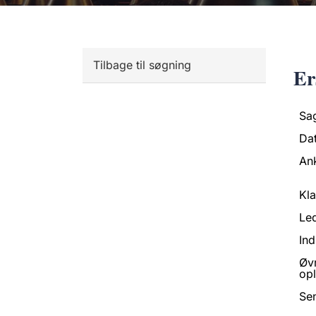
Tilbage til søgning
Er
Sa
Da
An
Kl
Led
Ind
Øv
opl
Se