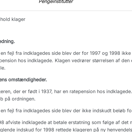
Pengeinstitutter
hold klager
edning.
en fejl fra indklagedes side blev der for 1997 og 1998 ikke
pension hos indklagede. Klagen vedrører størrelsen af den e
le.
ens omstændigheder.
eren, der er født i 1937, har en ratepension hos indklagede.
b på ordningen.
en fejl fra indklagedes side blev der ikke indskudt beløb f
98 afviste indklagede at betale erstatning som følge af det
lende indskud for 1998 rettede klageren på ny henvendelse