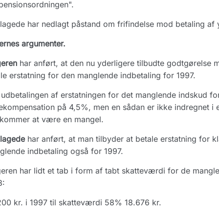
pensionsordningen".
lagede har nedlagt påstand om frifindelse mod betaling af y
ernes argumenter.
geren
har anført, at den nu yderligere tilbudte godtgørelse 
le erstatning for den manglende indbetaling for 1997.
udbetalingen af erstatningen for det manglende indskud fo
ekompensation på 4,5%, men en sådan er ikke indregnet i er
ekommer at være en mangel.
klagede
har anført, at man tilbyder at betale erstatning for 
lende indbetaling også for 1997.
eren har lidt et tab i form af tabt skatteværdi for de mang
8:
00 kr. i 1997 til skatteværdi 58% 18.676 kr.