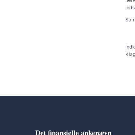
herv
inds
Som
Indk
Klag
Det finansielle ankenævn