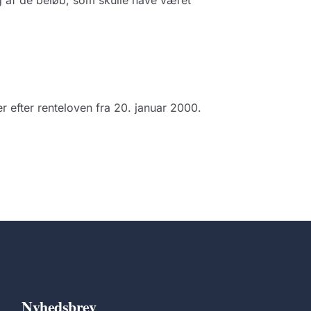
g af de beløb, som skulle have været
er efter renteloven fra 20. januar 2000.
Nyhedsbrev