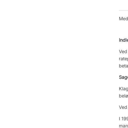
Med
Indl
Ved 
rate
beta
Sag
Klag
belø
Ved 
I 19
mang