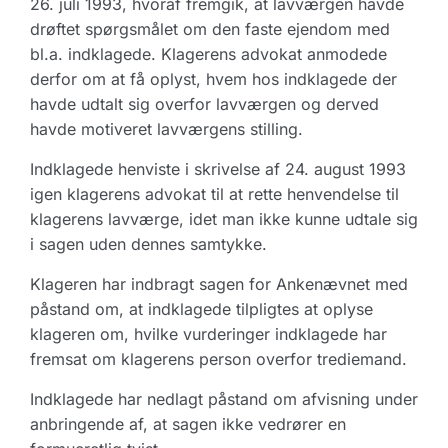
26. juli 1993, hvoraf fremgik, at lavværgen havde
drøftet spørgsmålet om den faste ejendom med
bl.a. indklagede. Klagerens advokat anmodede
derfor om at få oplyst, hvem hos indklagede der
havde udtalt sig overfor lavværgen og derved
havde motiveret lavværgens stilling.
Indklagede henviste i skrivelse af 24. august 1993
igen klagerens advokat til at rette henvendelse til
klagerens lavværge, idet man ikke kunne udtale sig
i sagen uden dennes samtykke.
Klageren har indbragt sagen for Ankenævnet med
påstand om, at indklagede tilpligtes at oplyse
klageren om, hvilke vurderinger indklagede har
fremsat om klagerens person overfor trediemand.
Indklagede har nedlagt påstand om afvisning under
anbringende af, at sagen ikke vedrører en