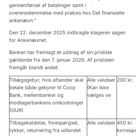
gennemførsel af betalinger samt i
overensstemmelse med praksis hos Det finansielle
ankenævn.”
Den 22. december 2025 indbragte klageren sagen
for Ankenævnet.
Banken har fremlagt et uddrag af sin prisliste
gældende fra den 7. januar 2026. Af prislisten
fremgår blandt andet:
Tillægsgebyr, hvis afsender skal
Alle valutaer
200 kr.
betale både gebyrer til Coop
(Kan ikke
Bank, mellembanker og
vælges ve
modtagerbankens omkostninger
(OUR)
Tilbagekaldelse, forespørgsel,
Alle valutaer
450 kr. 
rykker, returnering fra udlandet
korresp