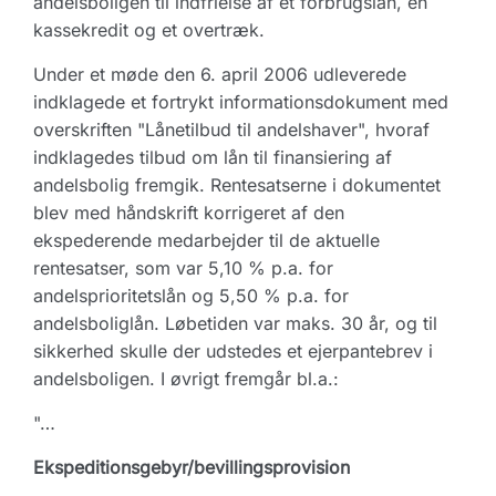
andelsboligen til indfrielse af et forbrugslån, en
kassekredit og et overtræk.
Under et møde den 6. april 2006 udleverede
indklagede et fortrykt informationsdokument med
overskriften "Lånetilbud til andelshaver", hvoraf
indklagedes tilbud om lån til finansiering af
andelsbolig fremgik. Rentesatserne i dokumentet
blev med håndskrift korrigeret af den
ekspederende medarbejder til de aktuelle
rentesatser, som var 5,10 % p.a. for
andelsprioritetslån og 5,50 % p.a. for
andelsboliglån. Løbetiden var maks. 30 år, og til
sikkerhed skulle der udstedes et ejerpantebrev i
andelsboligen. I øvrigt fremgår bl.a.:
"…
Ekspeditionsgebyr/bevillingsprovision