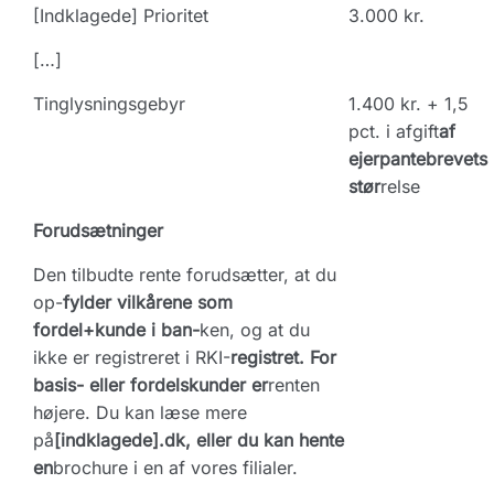
[Indklagede] Prioritet
3.000 kr.
[…]
Tinglysningsgebyr
1.400 kr. + 1,5
pct. i afgift
af
ejerpantebrevets
stør
relse
Forudsætninger
Den tilbudte rente forudsætter, at du
op-
fylder vilkårene som
fordel+kunde i ban-
ken, og at du
ikke er registreret i RKI-
registret. For
basis- eller fordelskunder er
renten
højere. Du kan læse mere
på
[indklagede].dk, eller du kan hente
en
brochure i en af vores filialer.