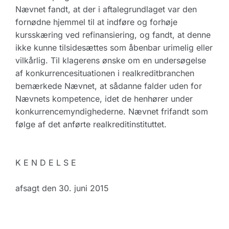
Nævnet fandt, at der i aftalegrundlaget var den
fornødne hjemmel til at indføre og forhøje
kursskæring ved refinansiering, og fandt, at denne
ikke kunne tilsidesættes som åbenbar urimelig eller
vilkårlig. Til klagerens ønske om en undersøgelse
af konkurrencesituationen i realkreditbranchen
bemærkede Nævnet, at sådanne falder uden for
Nævnets kompetence, idet de henhører under
konkurrencemyndighederne. Nævnet frifandt som
følge af det anførte realkreditinstituttet.
K E N D E L S E
afsagt den 30. juni 2015