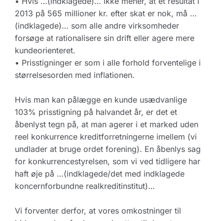
• Hvis …(indklagede)… ikke mener, at et resultat i
2013 på 565 millioner kr. efter skat er nok, må …
(indklagede)… som alle andre virksomheder
forsøge at rationalisere sin drift eller agere mere
kundeorienteret.
• Prisstigninger er som i alle forhold forventelige i
størrelsesorden med inflationen.
Hvis man kan pålægge en kunde usædvanlige
103% prisstigning på halvandet år, er det et
åbenlyst tegn på, at man agerer i et marked uden
reel konkurrence kreditforretningerne imellem (vi
undlader at bruge ordet forening). En åbenlys sag
for konkurrencestyrelsen, som vi ved tidligere har
haft øje på …(indklagede/det med indklagede
koncernforbundne realkreditinstitut)…
Vi forventer derfor, at vores omkostninger til