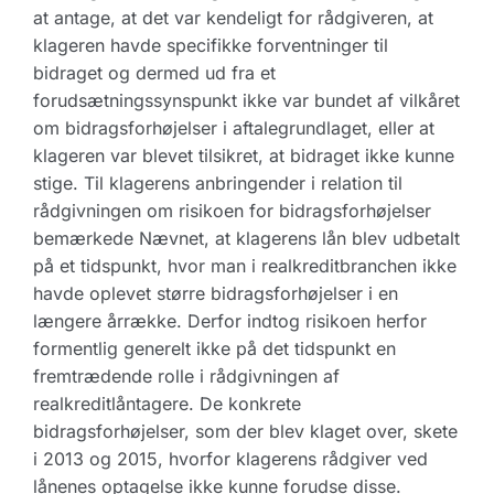
at antage, at det var kendeligt for rådgiveren, at
klageren havde specifikke forventninger til
bidraget og dermed ud fra et
forudsætningssynspunkt ikke var bundet af vilkåret
om bidragsforhøjelser i aftalegrundlaget, eller at
klageren var blevet tilsikret, at bidraget ikke kunne
stige. Til klagerens anbringender i relation til
rådgivningen om risikoen for bidragsforhøjelser
bemærkede Nævnet, at klagerens lån blev udbetalt
på et tidspunkt, hvor man i realkreditbranchen ikke
havde oplevet større bidragsforhøjelser i en
længere årrække. Derfor indtog risikoen herfor
formentlig generelt ikke på det tidspunkt en
fremtrædende rolle i rådgivningen af
realkreditlåntagere. De konkrete
bidragsforhøjelser, som der blev klaget over, skete
i 2013 og 2015, hvorfor klagerens rådgiver ved
lånenes optagelse ikke kunne forudse disse.