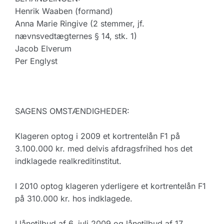
Henrik Waaben (formand)
Anna Marie Ringive (2 stemmer, jf.
nævnsvedtægternes § 14, stk. 1)
Jacob Elverum
Per Englyst
SAGENS OMSTÆNDIGHEDER:
Klageren optog i 2009 et kortrentelån F1 på
3.100.000 kr. med delvis afdragsfrihed hos det
indklagede realkreditinstitut.
I 2010 optog klageren yderligere et kortrentelån F1
på 310.000 kr. hos indklagede.
I lånetilbud af 6. juli 2009 og lånetilbud af 17.