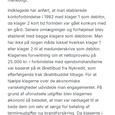
månedligt.
Indklagede har anført, at man etablerede
kontoforbindelse i 1982 med klager 1 som debitor,
da klager 2 kort tid forinden var gået konkurs med
en gård. Senere omlægninger og forhøjelser blev
etableret med begge klagere som debitorer. Man
har ikke på nogen måde lokket hverken klager 1
eller klager 2 til at medunderskrive som debitor.
Klagernes forventning om et nettoprovenu på
25.000 kr. i forbindelse med ejendomshandlerne
var baseret på et lånetilbud fra Nykredit, som
efterfølgende trak lånetilbuddet tilbage. For at
hjælpe klagerne over de økonomiske
vanskeligheder udvidede man engagementet. På
grund af uforudsete udgifter blev klagernes
økonomi så belastet, at man var nødsaget til at
bede dem om selv at sørge for betaling af
terminsudgifter og brandforsikring. Da klagerne i