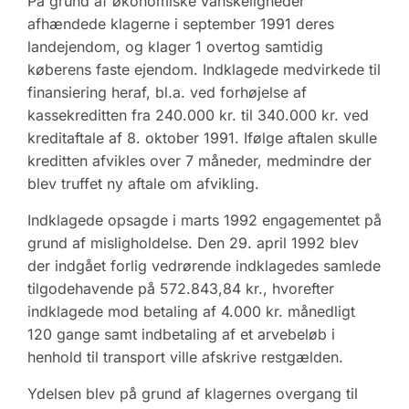
På grund af økonomiske vanskeligheder
afhændede klagerne i september 1991 deres
landejendom, og klager 1 overtog samtidig
køberens faste ejendom. Indklagede medvirkede til
finansiering heraf, bl.a. ved forhøjelse af
kassekreditten fra 240.000 kr. til 340.000 kr. ved
kreditaftale af 8. oktober 1991. Ifølge aftalen skulle
kreditten afvikles over 7 måneder, medmindre der
blev truffet ny aftale om afvikling.
Indklagede opsagde i marts 1992 engagementet på
grund af misligholdelse. Den 29. april 1992 blev
der indgået forlig vedrørende indklagedes samlede
tilgodehavende på 572.843,84 kr., hvorefter
indklagede mod betaling af 4.000 kr. månedligt
120 gange samt indbetaling af et arvebeløb i
henhold til transport ville afskrive restgælden.
Ydelsen blev på grund af klagernes overgang til