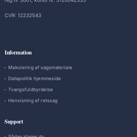
reg.nr 3001, konto nr. 3120042335
CVR: 12232543
Information
Makulering af sagsmateriale
Datapolitik hjemmeside
Tvangsfuldbyrdelse
Henvisning af retssag
Support
Sådan klager du