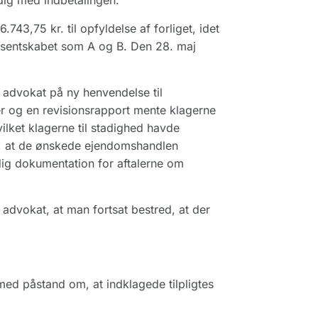
dig med indbetalingen."
43,75 kr. til opfyldelse af forliget, idet
ressentskabet som A og B. Den 28. maj
 advokat på ny henvendelse til
er og en revisionsrapport mente klagerne
ilket klagerne til stadighed havde
r, at de ønskede ejendomshandlen
ig dokumentation for aftalerne om
advokat, at man fortsat bestred, at der
ed påstand om, at indklagede tilpligtes