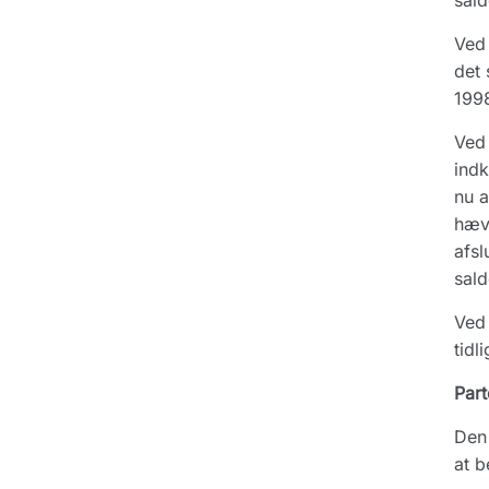
sald
Ved 
det 
1998
Ved 
indk
nu a
hævd
afsl
sald
Ved 
tidl
Part
Den 
at b