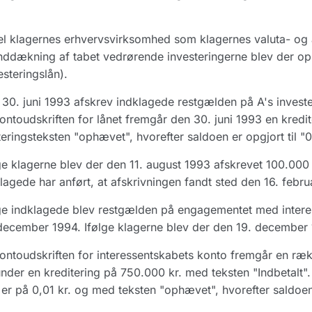
l klagernes erhvervsvirksomhed som klagernes valuta- og ak
inddækning af tabet vedrørende investeringerne blev der opre
esteringslån).
30. juni 1993 afskrev indklagede restgælden på A's invest
ontoudskriften for lånet fremgår den 30. juni 1993 en kredi
eringsteksten "ophævet", hvorefter saldoen er opgjort til "0
ge klagerne blev der den 11. august 1993 afskrevet 100.000 
lagede har anført, at afskrivningen fandt sted den 16. febru
ge indklagede blev restgælden på engagementet med intere
december 1994. Ifølge klagerne blev der den 19. december 
ontoudskriften for interessentskabets konto fremgår en ræ
nder en kreditering på 750.000 kr. med teksten "Indbetalt
er på 0,01 kr. og med teksten "ophævet", hvorefter saldoen e