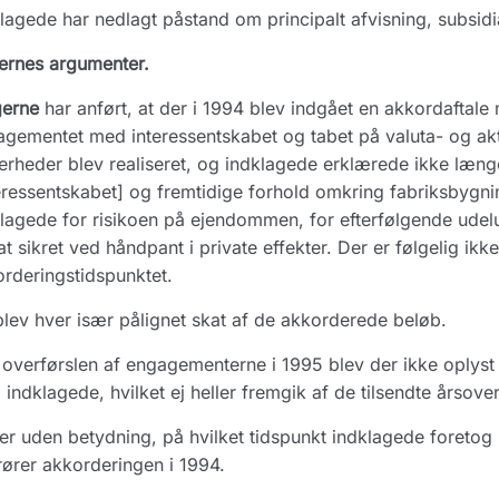
lagede har nedlagt påstand om principalt afvisning, subsidiæ
ernes argumenter.
gerne
har anført, at der i 1994 blev indgået en akkordaftal
gementet med interessentskabet og tabet på valuta- og akti
erheder blev realiseret, og indklagede erklærede ikke længe
eressentskabet] og fremtidige forhold omkring fabriksbygnin
lagede for risikoen på ejendommen, for efterfølgende ude
at sikret ved håndpant i private effekter. Der er følgelig i
rderingstidspunktet.
lev hver især pålignet skat af de akkorderede beløb.
overførslen af engagementerne i 1995 blev der ikke oplys
indklagede, hvilket ej heller fremgik af de tilsendte årsover
er uden betydning, på hvilket tidspunkt indklagede foreto
ører akkorderingen i 1994.