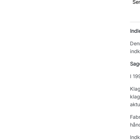
Se
Indl
Denn
indk
Sag
I 19
Klag
klag
aktu
Fabr
hånd
Indk