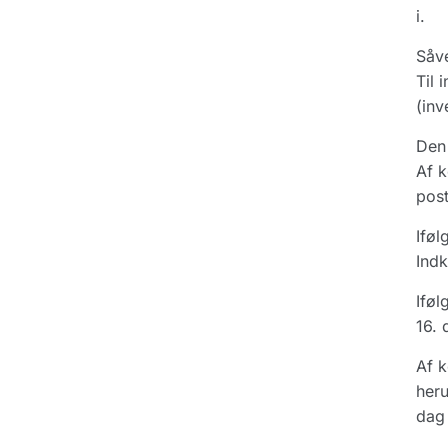
i.
Såve
Til 
(inv
Den 
Af k
post
Iføl
Indk
Iføl
16. 
Af k
heru
dag 