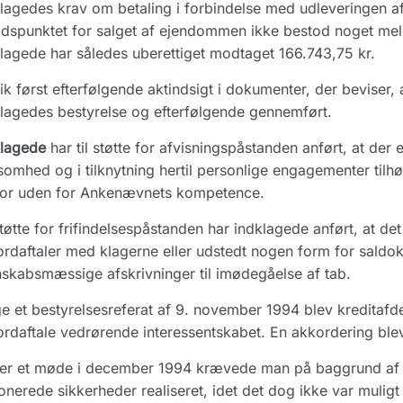
lagedes krav om betaling i forbindelse med udleveringen af 
idspunktet for salget af ejendommen ikke bestod noget m
lagede har således uberettiget modtaget 166.743,75 kr.
ik først efterfølgende aktindsigt i dokumenter, der beviser, 
lagedes bestyrelse og efterfølgende gennemført.
klagede
har til støtte for afvisningspåstanden anført, at der
somhed og i tilknytning hertil personlige engagementer tilh
for uden for Ankenævnets kompetence.
støtte for frifindelsespåstanden har indklagede anført, at de
rdaftaler med klagerne eller udstedt nogen form for saldokv
skabsmæssige afskrivninger til imødegåelse af tab.
ge et bestyrelsesreferat af 9. november 1994 blev kreditafd
rdaftale vedrørende interessentskabet. En akkordering blev
er et møde i december 1994 krævede man på baggrund af e
nerede sikkerheder realiseret, idet det dog ikke var muli