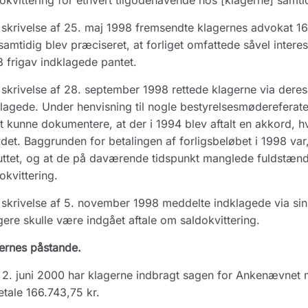
okvittering for ethvert tilgodehavende hos [klagerne] samti
skrivelse af 25. maj 1998 fremsendte klagernes advokat 166.7
samtidig blev præciseret, at forliget omfattede såvel inte
 frigav indklagede pantet.
skrivelse af 28. september 1998 rettede klagerne via deres
lagede. Under henvisning til nogle bestyrelsesmødereferat
t kunne dokumentere, at der i 1994 blev aftalt en akkord, hv
et. Baggrunden for betalingen af forligsbeløbet i 1998 va
uttet, og at de på daværende tidspunkt manglede fuldstænd
okvittering.
skrivelse af 5. november 1998 meddelte indklagede via sin 
igere skulle være indgået aftale om saldokvittering.
ernes påstande.
2. juni 2000 har klagerne indbragt sagen for Ankenævnet m
etale 166.743,75 kr.