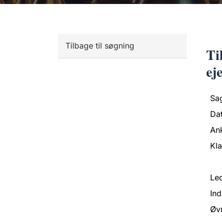
Tilbage til søgning
Ti
ej
Sa
Da
An
Kl
Led
Ind
Øvr