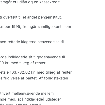
remgår et udlån og en kassekredit
overført til et andet pengeinstitut.
ecember 1995, fremgår samtlige konti som
med rettede klagerne henvendelse til
rde indklagede sit tilgodehavende til
0 kr. med tillæg af renter.
betale 163.782,02 kr. med tillæg af renter
rigivelse af pantet. Af forligsteksten
af ethvert mellemværende mellem
ende med, at [indklagede] udsteder