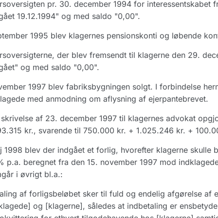
rsoversigten pr. 30. december 1994 for interessentskabet f
ået 19.12.1994" og med saldo "0,00".
ptember 1995 blev klagernes pensionskonti og løbende konti 
rsoversigterne, der blev fremsendt til klagerne den 29. d
gået" og med saldo "0,00".
vember 1997 blev fabriksbygningen solgt. I forbindelse her
lagede med anmodning om aflysning af ejerpantebrevet.
skrivelse af 23. december 1997 til klagernes advokat opgjo
3.315 kr., svarende til 750.000 kr. + 1.025.246 kr. + 100.00
j 1998 blev der indgået et forlig, hvorefter klagerne skulle 
 p.a. beregnet fra den 15. november 1997 mod indklagedes f
går i øvrigt bl.a.:
aling af forligsbeløbet sker til fuld og endelig afgørelse 
klagede] og [klagerne], således at indbetaling er ensbetyd