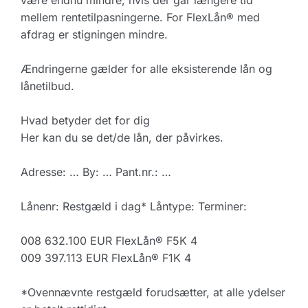
være endnu mindre, hvis der går længere tid
mellem rentetilpasningerne. For FlexLån® med
afdrag er stigningen mindre.
Ændringerne gælder for alle eksisterende lån og
lånetilbud.
Hvad betyder det for dig
Her kan du se det/de lån, der påvirkes.
Adresse: … By: … Pant.nr.: …
Lånenr: Restgæld i dag* Låntype: Terminer:
008 632.100 EUR FlexLån® F5K 4
009 397.113 EUR FlexLån® F1K 4
*Ovennævnte restgæld forudsætter, at alle ydelser