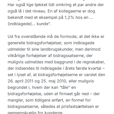
Har også lige tjekket lidt omkring et par andre der
også lå i det niveau. En af kollegaerne er dog
bekendt med et eksempel på 1,2% hos en …
(indklagede)… kunde”.
Ud fra ovenstående må de formode, at det ikke er
generelle bidragsforhøjelser, som indklagede
udmelder til sine landbrugskunder, men derimod
vilkårlige forhøjelser af bidragssatserne, der
muligvis udmeldes med baggrund i de regnskaber,
der indsendes til indklagede i årets første kvartal –
set i lyset af, at bidragsforhøjelserne er varslet den
26. april 2011 og 25. maj 2010, eller muligvis
begrundet i, hvem der kan ”tåle” en
bidragsforhøjelse, uden at firmaet går ned – der
mangler, som tidligere anført, en formel for
bidragssatserne, således at prisfastsættelsen er
gennemskuelig for kunderne.