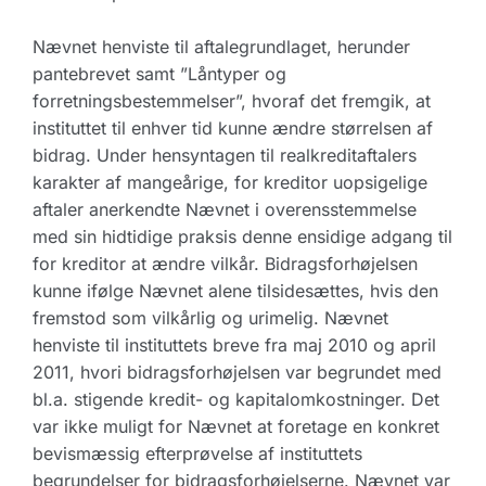
Nævnet henviste til aftalegrundlaget, herunder
pantebrevet samt ”Låntyper og
forretningsbestemmelser”, hvoraf det fremgik, at
instituttet til enhver tid kunne ændre størrelsen af
bidrag. Under hensyntagen til realkreditaftalers
karakter af mangeårige, for kreditor uopsigelige
aftaler anerkendte Nævnet i overensstemmelse
med sin hidtidige praksis denne ensidige adgang til
for kreditor at ændre vilkår. Bidragsforhøjelsen
kunne ifølge Nævnet alene tilsidesættes, hvis den
fremstod som vilkårlig og urimelig. Nævnet
henviste til instituttets breve fra maj 2010 og april
2011, hvori bidragsforhøjelsen var begrundet med
bl.a. stigende kredit- og kapitalomkostninger. Det
var ikke muligt for Nævnet at foretage en konkret
bevismæssig efterprøvelse af instituttets
begrundelser for bidragsforhøjelserne. Nævnet var