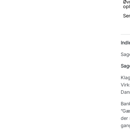
Øv
opl
Se
Indl
Sage
Sag
Klag
Virk
Danm
Bank
”Gæl
der 
gang