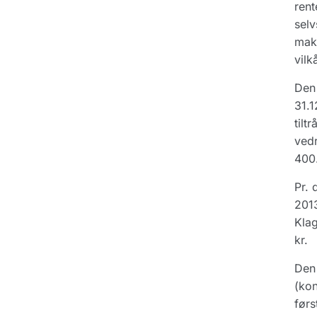
rent
selv
maks
vilk
Den 
31.1
tilt
vedr
400.
Pr. 
2013
Klag
kr.
Den
(kon
førs