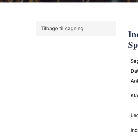
Tilbage til søgning
In
Sp
Sa
Da
An
Kl
Led
Ind