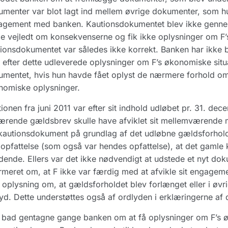
menter var blot lagt ind mellem øvrige dokumenter, som hu
agement med banken. Kautionsdokumentet blev ikke gennem
 vejledt om konsekvenserne og fik ikke oplysninger om F’s
ionsdokumentet var således ikke korrekt. Banken har ikke be
r efter dette udleverede oplysninger om F’s økonomiske situ
mentet, hvis hun havde fået oplyst de nærmere forhold o
nomiske oplysninger.
ionen fra juni 2011 var efter sit indhold udløbet pr. 31. dec
rende gældsbrev skulle have afviklet sit mellemværende 
kautionsdokument på grundlag af det udløbne gældsforhol
opfattelse (som også var hendes opfattelse), at det gamle
ende. Ellers var det ikke nødvendigt at udstede et nyt dok
rmeret om, at F ikke var færdig med at afvikle sit engag
 oplysning om, at gældsforholdet blev forlænget eller i øvrigt
yd. Dette understøttes også af ordlyden i erklæringerne a
bad gentagne gange banken om at få oplysninger om F’s ø