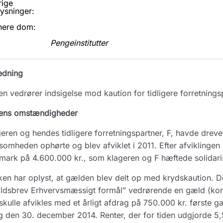
rige
ysninger:
nere dom:
Pengeinstitutter
edning
n vedrører indsigelse mod kaution for tidligere forretnings
ens omstændigheder
eren og hendes tidligere forretningspartner, F, havde drev
somheden ophørte og blev afviklet i 2011. Efter afviklinge
ark på 4.600.000 kr., som klageren og F hæftede solidaris
en har oplyst, at gælden blev delt op med krydskaution. De
dsbrev Erhvervsmæssigt formål” vedrørende en gæld (konto
skulle afvikles med et årligt afdrag på 750.000 kr. første
 den 30. december 2014. Renter, der for tiden udgjorde 5,5