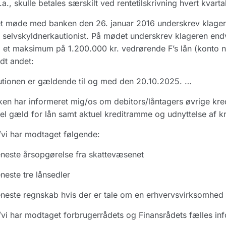
a., skulle betales særskilt ved rentetilskrivning hvert kvartal
et møde med banken den 26. januar 2016 underskrev klage
selvskyldnerkautionist. På mødet underskrev klageren endv
et maksimum på 1.200.000 kr. vedrørende F’s lån (konto n
dt andet:
tionen er gældende til og med den 20.10.2025. …
en har informeret mig/os om debitors/låntagers øvrige kre
el gæld for lån samt aktuel kreditramme og udnyttelse af kr
vi har modtaget følgende:
neste årsopgørelse fra skattevæsenet
neste tre lånsedler
neste regnskab hvis der er tale om en erhvervsvirksomhed
vi har modtaget forbrugerrådets og Finansrådets fælles in