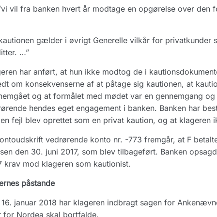
vi vil fra banken hvert år modtage en opgørelse over den for
kautionen gælder i øvrigt Generelle vilkår for privatkunder
itter. …”
eren har anført, at hun ikke modtog de i kautionsdokumente
edt om konsekvenserne af at påtage sig kautionen, at kau
nemgået og at formålet med mødet var en gennemgang og u
ørende hendes eget engagement i banken. Banken har bestri
en fejl blev oprettet som en privat kaution, og at klageren
ontoudskrift vedrørende konto nr. -773 fremgår, at F betalt
sen den 30. juni 2017, som blev tilbageført. Banken opsagde 
 krav mod klageren som kautionist.
ernes påstande
16. januar 2018 har klageren indbragt sagen for Ankenævn
 for Nordea skal bortfalde.