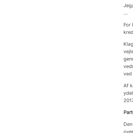
Jeg/
…
For 
kred
Klag
vejl
gen
vedr
ved 
Af k
ydel
2017
Part
Den 
over