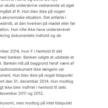
n skulle underskrive vedrørende sit eget
gået af R. Hun blev ikke på nogen
 økonomiske situation. Det anførte i
stridt, at den hverken på mødet eller før
ation. Hun ville ikke have underskrevet
mkring dokumentets indhold og de
ember 2014, hvor F i henhold til det
med banken. Banken valgte at udstede et
d. Banken må på baggrund heraf være af
 kautionsdokument ikke længere var
ument. Hun blev ikke på noget tidspunkt
ement den 31. december 2014. Hun modtog
 ikke blev indfriet i henhold til dets
f december 2011 og 2012.
konomi, men modtog på intet tidspunkt