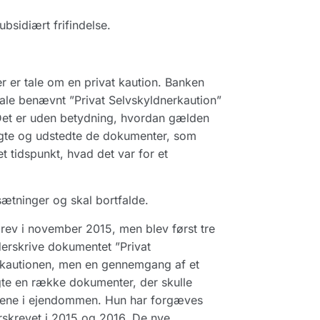
bsidiært frifindelse.
 er tale om en privat kaution. Banken
tale benævnt ”Privat Selvskyldnerkaution”
 Det er uden betydning, hvordan gælden
lgte og udstedte de dokumenter, som
 tidspunkt, hvad det var for et
sætninger og skal bortfalde.
rev i november 2015, men blev først tre
erskrive dokumentet ”Privat
e kautionen, men en gennemgang af et
te en række dokumenter, der skulle
nene i ejendommen. Hun har forgæves
krevet i 2015 og 2016. De nye