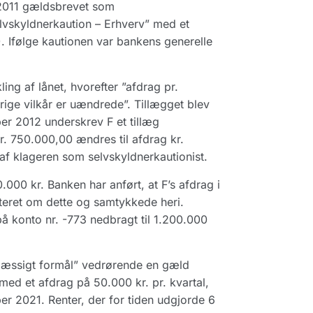
i 2011 gældsbrevet som
lvskyldnerkaution – Erhverv” med et
. Ifølge kautionen var bankens generelle
ng af lånet, hvorefter ”afdrag pr.
rige vilkår er uændrede”. Tillægget blev
er 2012 underskrev F et tillæg
kr. 750.000,00 ændres til afdrag kr.
 af klageren som selvskyldnerkautionist.
000 kr. Banken har anført, at F’s afdrag i
teret om dette og samtykkede heri.
på konto nr. -773 nedbragt til 1.200.000
æssigt formål” vedrørende en gæld
 med et afdrag på 50.000 kr. pr. kvartal,
r 2021. Renter, der for tiden udgjorde 6