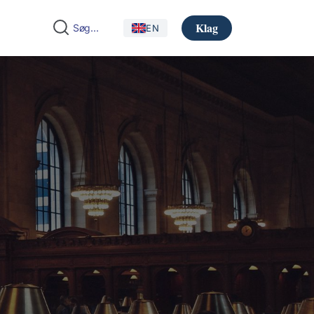
Klag
EN