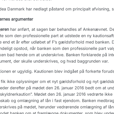
ea Danmark har nedlagt påstand om principalt afvisning, su
ernes argumenter
geren
har anført, at sagen bør behandles af Ankenævnet. Der
te som den professionelle part at udstede en ny kautionsaf
 end et år efter udløbet af F’s gældsforhold med banken.
ndeligt opstod, når banken som den professionelle part va
en bad hende om at underskrive. Banken forklarede på intet
ment, der skulle underskrives, og hvad baggrunden var.
ionen er ugyldig. Kautionen blev indgået på forkerte forud
fik ikke oplysninger om et nyt gældsforhold og nyt gældsb
der derefter på mødet den 26. januar 2016 bedt om at und
skyldnerkaution”. Mødet den 26. januar 2016 vedrørte ikk
skab og omlægning af lån i fast ejendom. Banken medbrag
erskrives på mødet, herunder vedrørende omlægning af lå
odet banken om at fremlægge dokumenter, som blev unders