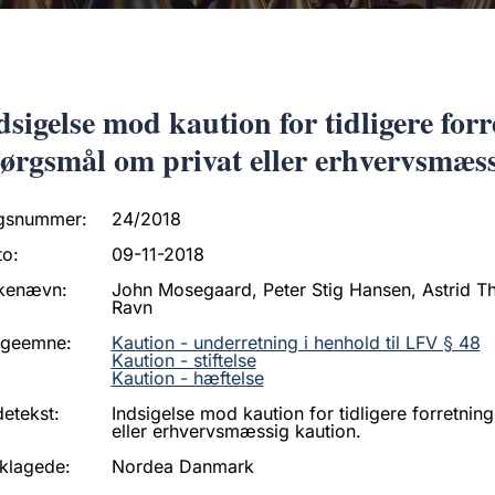
dsigelse mod kaution for tidligere for
ørgsmål om privat eller erhvervsmæss
gsnummer:
24/2018
to:
09-11-2018
kenævn:
John Mosegaard, Peter Stig Hansen, Astrid 
Ravn
ageemne:
Kaution - underretning i henhold til LFV § 48
Kaution - stiftelse
Kaution - hæftelse
etekst:
Indsigelse mod kaution for tidligere forretni
eller erhvervsmæssig kaution.
klagede:
Nordea Danmark