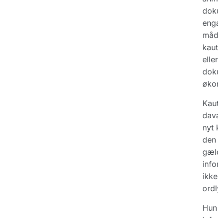
doku
eng
måde
kaut
elle
doku
øko
Kaut
davæ
nyt 
den 
gæld
info
ikke
ordl
Hun 