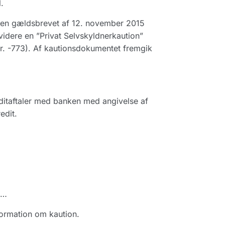
.
ren gældsbrevet af 12. november 2015
idere en ”Privat Selvskyldnerkaution”
r. -773). Af kautionsdokumentet fremgik
ditaftaler med banken med angivelse af
edit.
 …
formation om kaution.