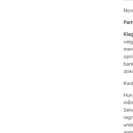
Nord
Part
Kla
valg
mere
opri
bank
doku
Kaut
Hun 
måne
Selv
regn
und
anm