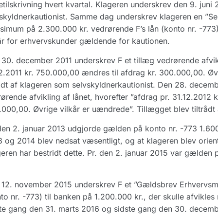
etilskrivning hvert kvartal. Klageren underskrev den 9. jun
skyldnerkautionist. Samme dag underskrev klageren en ”Se
imum på 2.300.000 kr. vedrørende F’s lån (konto nr. -773)
år for erhvervskunder gældende for kautionen.
30. december 2011 underskrev F et tillæg vedrørende afvikli
2.2011 kr. 750.000,00 ændres til afdrag kr. 300.000,00. Øv
rådt af klageren som selvskyldnerkautionist. Den 28. decemb
ørende afvikling af lånet, hvorefter ”afdrag pr. 31.12.2012 
000,00. Øvrige vilkår er uændrede”. Tillægget blev tiltrådt
den 2. januar 2013 udgjorde gælden på konto nr. -773 1.600.
 og 2014 blev nedsat væsentligt, og at klageren blev orien
eren har bestridt dette. Pr. den 2. januar 2015 var gælden 
 12. november 2015 underskrev F et ”Gældsbrev Erhvervsm
to nr. -773) til banken på 1.200.000 kr., der skulle afvikles
te gang den 31. marts 2016 og sidste gang den 30. decembe