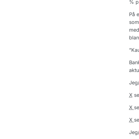
% p.
På 
som 
med 
blan
”Kau
Bank
aktu
Jeg/
X
se
X
se
X
se
Jeg/