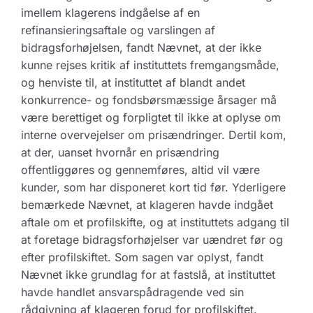
imellem klagerens indgåelse af en
refinansieringsaftale og varslingen af
bidragsforhøjelsen, fandt Nævnet, at der ikke
kunne rejses kritik af instituttets fremgangsmåde,
og henviste til, at instituttet af blandt andet
konkurrence- og fondsbørsmæssige årsager må
være berettiget og forpligtet til ikke at oplyse om
interne overvejelser om prisændringer. Dertil kom,
at der, uanset hvornår en prisændring
offentliggøres og gennemføres, altid vil være
kunder, som har disponeret kort tid før. Yderligere
bemærkede Nævnet, at klageren havde indgået
aftale om et profilskifte, og at instituttets adgang til
at foretage bidragsforhøjelser var uændret før og
efter profilskiftet. Som sagen var oplyst, fandt
Nævnet ikke grundlag for at fastslå, at instituttet
havde handlet ansvarspådragende ved sin
rådgivning af klageren forud for profilskiftet.