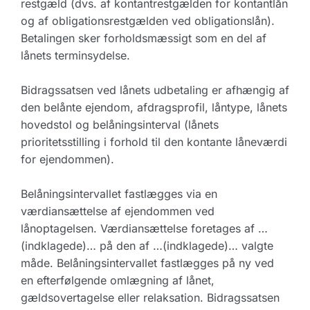
restgæld (dvs. af kontantrestgælden for kontantlån
og af obligationsrestgælden ved obligationslån).
Betalingen sker forholdsmæssigt som en del af
lånets terminsydelse.
Bidragssatsen ved lånets udbetaling er afhængig af
den belånte ejendom, afdragsprofil, låntype, lånets
hovedstol og belåningsinterval (lånets
prioritetsstilling i forhold til den kontante låneværdi
for ejendommen).
Belåningsintervallet fastlægges via en
værdiansættelse af ejendommen ved
lånoptagelsen. Værdiansættelse foretages af …
(indklagede)… på den af …(indklagede)… valgte
måde. Belåningsintervallet fastlægges på ny ved
en efterfølgende omlægning af lånet,
gældsovertagelse eller relaksation. Bidragssatsen