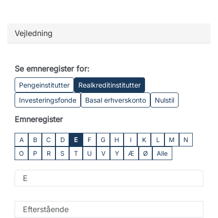
Vejledning
Se emneregister for:
Pengeinstitutter
Realkreditinstitutter
Investeringsfonde
Basal erhverskonto
Nulstil
Emneregister
A
B
C
D
E
F
G
H
I
K
L
M
N
O
P
R
S
T
U
V
Y
Æ
Ø
Alle
E
Efterstående