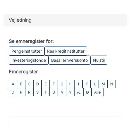
Vejledning
Se emneregister for:
Pengeinstitutter
Realkreditinstitutter
Investeringsfonde
Basal erhverskonto
Nulstil
Emneregister
A
B
C
D
E
F
G
H
I
K
L
M
N
O
P
R
S
T
U
V
Y
Æ
Ø
Alle