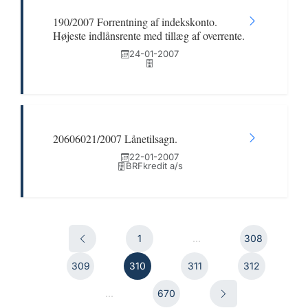
190/2007 Forrentning af indekskonto.
Højeste indlånsrente med tillæg af overrente.
24-01-2007
20606021/2007 Lånetilsagn.
22-01-2007
BRFkredit a/s
1
...
308
309
310
311
312
...
670