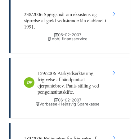
238/2006 Spørgsmål om eksistens og
størrelse af gæld vedrørende lån etableret i
1991.
06-02-2007
ebh| finansservice
159/2006 Alskyldserklæring,
frigivelse af håndpantsat
OF
ejerpantebrev. Pants stilling ved
pengeinstitutskifte.
06-02-2007
Vorbasse-Hejnsvig Sparekasse
183/2006 Betingelser for frigivelse af