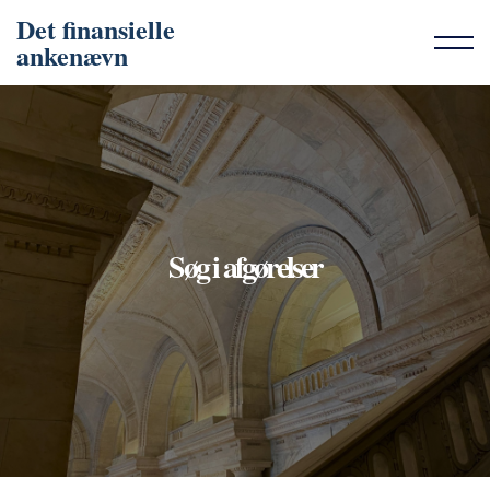
Det finansielle
ankenævn
Søg i afgørelser