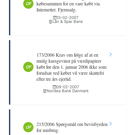
købesummen for en vare købt via
OF
Internettet. Fjernsalg.
13-02-2007
Lån & Spar Bank
173/2006 Krav om følge af at en
mulig kursgevinst på værdipapirer
købt før den 1. januar 2006 ikke som
OF
forudsat ved købet vil være skattefri
efter tre års ejertid.
09-02-2007
Nordea Bank Danmark
215/2006 Spørgsmål om bevisbyrden
OF
for misbrug.