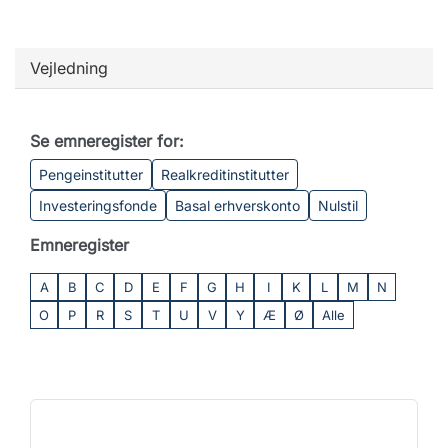
Vejledning
Se emneregister for:
Pengeinstitutter
Realkreditinstitutter
Investeringsfonde
Basal erhverskonto
Nulstil
Emneregister
A
B
C
D
E
F
G
H
I
K
L
M
N
O
P
R
S
T
U
V
Y
Æ
Ø
Alle