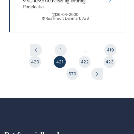
9902006/2000 Personlig fordring.
Forældelse.
06-04-2000
Realkredit Danmark A/S
1
...
419
420
421
422
423
...
670