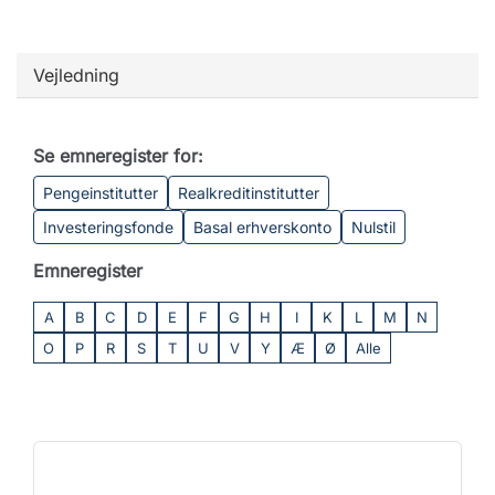
Vejledning
Se emneregister for:
Pengeinstitutter
Realkreditinstitutter
Investeringsfonde
Basal erhverskonto
Nulstil
Emneregister
A
B
C
D
E
F
G
H
I
K
L
M
N
O
P
R
S
T
U
V
Y
Æ
Ø
Alle