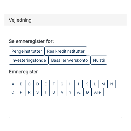
Vejledning
Se emneregister for:
Pengeinstitutter
Realkreditinstitutter
Investeringsfonde
Basal erhverskonto
Nulstil
Emneregister
A
B
C
D
E
F
G
H
I
K
L
M
N
O
P
R
S
T
U
V
Y
Æ
Ø
Alle