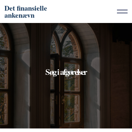
Det finansielle
ankenævn
Søg i afgørelser