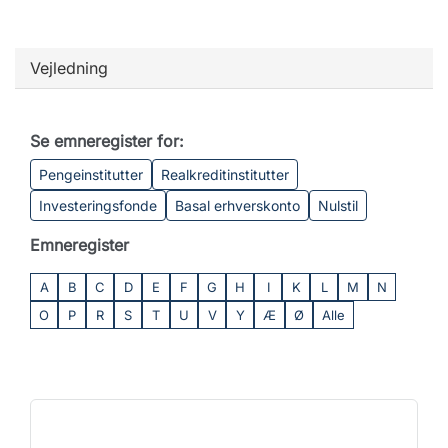
Vejledning
Se emneregister for:
Pengeinstitutter
Realkreditinstitutter
Investeringsfonde
Basal erhverskonto
Nulstil
Emneregister
A
B
C
D
E
F
G
H
I
K
L
M
N
O
P
R
S
T
U
V
Y
Æ
Ø
Alle