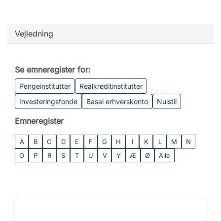
Vejledning
Se emneregister for:
Pengeinstitutter
Realkreditinstitutter
Investeringsfonde
Basal erhverskonto
Nulstil
Emneregister
A
B
C
D
E
F
G
H
I
K
L
M
N
O
P
R
S
T
U
V
Y
Æ
Ø
Alle