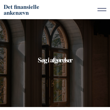
Det finansielle
ankenævn
Søg i afgørelser