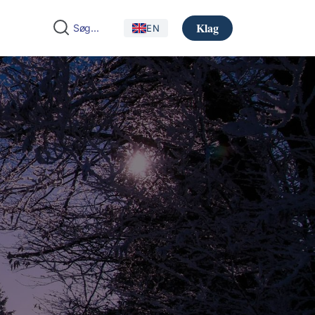
Klag
EN