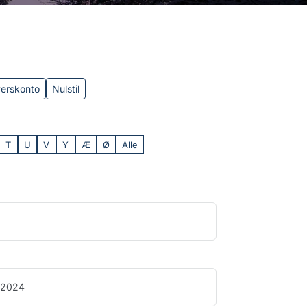
verskonto
Nulstil
T
U
V
Y
Æ
Ø
Alle