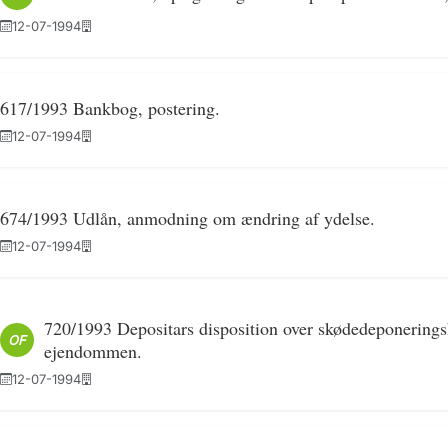
12-07-1994
617/1993 Bankbog, postering.
12-07-1994
674/1993 Udlån, anmodning om ændring af ydelse.
12-07-1994
720/1993 Depositars disposition over skødedeponeringsk
OF
ejendommen.
12-07-1994