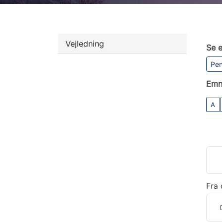
Vejledning
Se e
Pen
Emn
A
Fra 