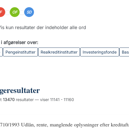
IF
OF
SD
is kun resultater der indeholder alle ord
i afgørelser over:
e
Pengeinstitutter
Realkreditinstitutter
Investeringsfonde
Bas
geresultater
dt
13470
resultater — viser 11141 - 11160
710/1993 Udlån, rente, manglende oplysninger efter kreditaft