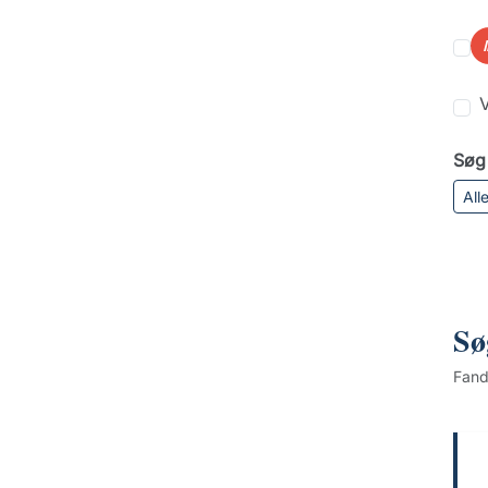
V
Søg 
All
Sø
Fan