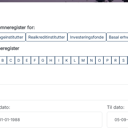
mneregister for:
geinstitutter
Realkreditinstitutter
Investeringsfonde
Basal erh
eregister
B
C
D
E
F
G
H
I
K
L
M
N
O
P
R
S
dato:
Til dato: