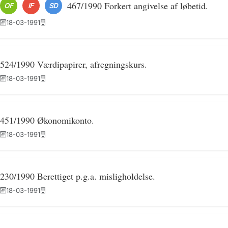
467/1990 Forkert angivelse af løbetid.
OF
IF
SD
18-03-1991
524/1990 Værdipapirer, afregningskurs.
18-03-1991
451/1990 Økonomikonto.
18-03-1991
230/1990 Berettiget p.g.a. misligholdelse.
18-03-1991