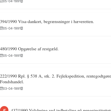
05-04-1991
394/1990 Visa-dankort, begrænsninger i hæveretten.
05-04-1991
480/1990 Opgørelse af restgæld.
05-04-1991
222/1990 Rpl. § 538 A, stk. 2. Fejlekspedition, rentegodtgørel
Fondshandel.
03-04-1991
437/1990 Validering ved indbetaling på pengeinstituttet
IF