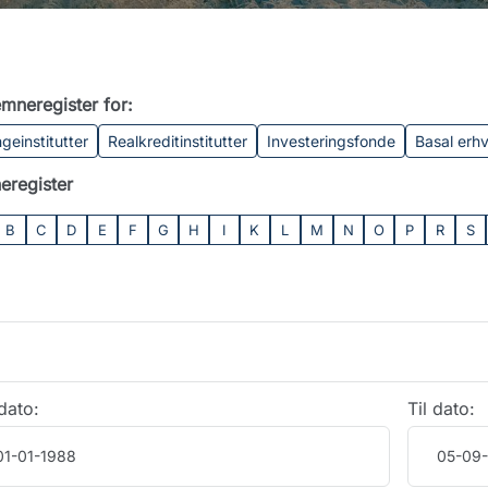
mneregister for:
geinstitutter
Realkreditinstitutter
Investeringsfonde
Basal erh
eregister
B
C
D
E
F
G
H
I
K
L
M
N
O
P
R
S
dato:
Til dato: