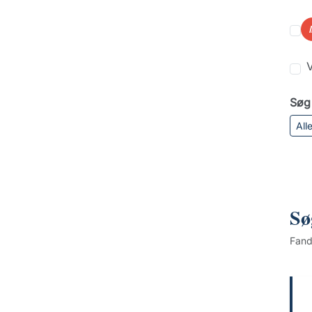
V
Søg 
All
Sø
Fan