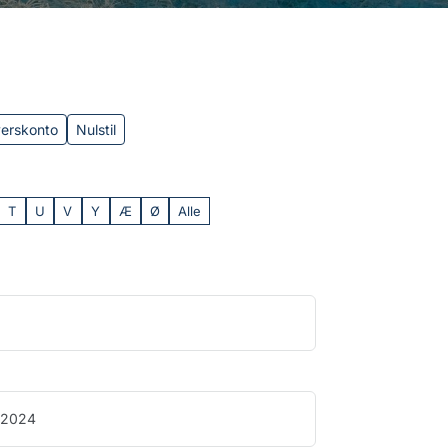
verskonto
Nulstil
T
U
V
Y
Æ
Ø
Alle