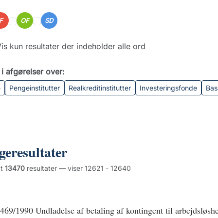
IF
OF
SD
is kun resultater der indeholder alle ord
i afgørelser over:
e
Pengeinstitutter
Realkreditinstitutter
Investeringsfonde
Bas
geresultater
dt
13470
resultater — viser 12621 - 12640
469/1990 Undladelse af betaling af kontingent til arbejdsløsh