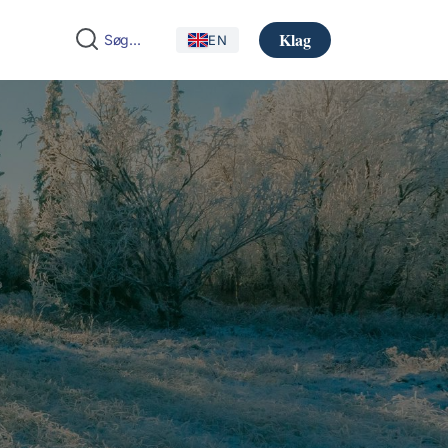
Klag
EN