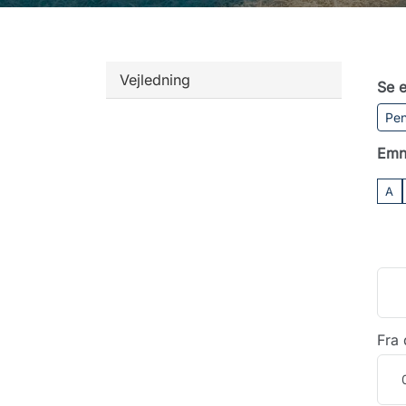
Vejledning
Se e
Pen
Emn
A
Fra 