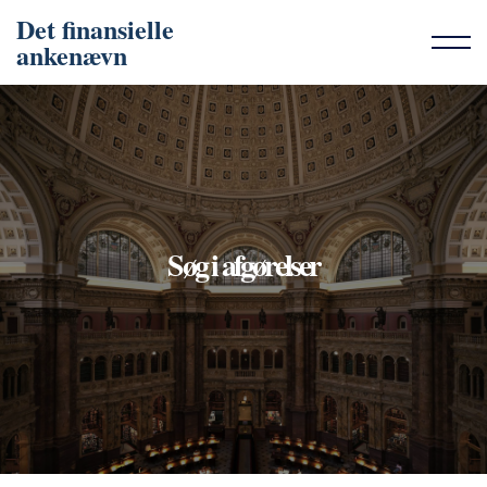
Det finansielle
ankenævn
Søg i afgørelser