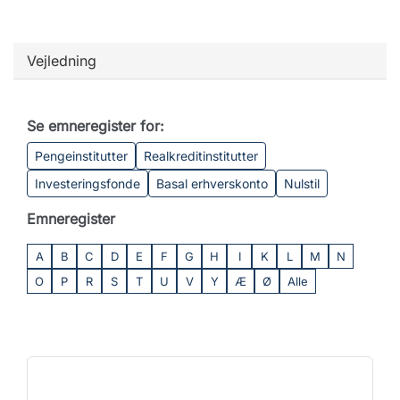
Vejledning
Se emneregister for:
Pengeinstitutter
Realkreditinstitutter
Investeringsfonde
Basal erhverskonto
Nulstil
Emneregister
A
B
C
D
E
F
G
H
I
K
L
M
N
O
P
R
S
T
U
V
Y
Æ
Ø
Alle