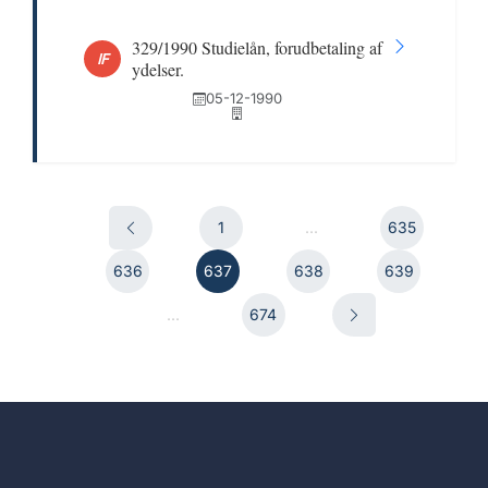
329/1990 Studielån, forudbetaling af
IF
ydelser.
05-12-1990
1
...
635
636
637
638
639
...
674