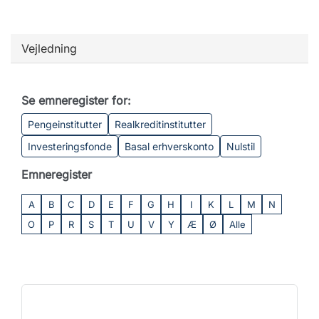
Vejledning
Se emneregister for:
Pengeinstitutter
Realkreditinstitutter
Investeringsfonde
Basal erhverskonto
Nulstil
Emneregister
A
B
C
D
E
F
G
H
I
K
L
M
N
O
P
R
S
T
U
V
Y
Æ
Ø
Alle