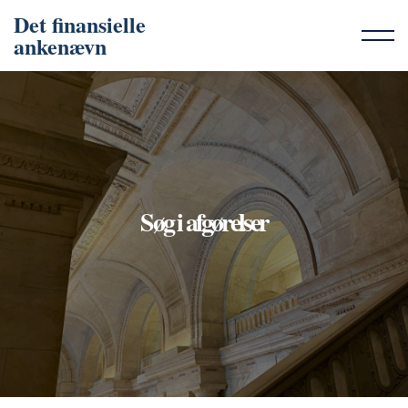
Det finansielle
ankenævn
Søg i afgørelser