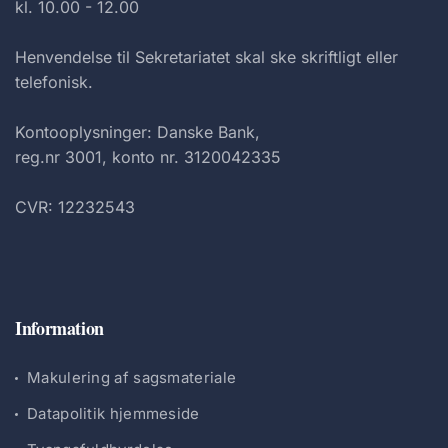
kl. 10.00 - 12.00
Henvendelse til Sekretariatet skal ske skriftligt eller
telefonisk.
Kontooplysninger: Danske Bank,
reg.nr 3001, konto nr. 3120042335
CVR: 12232543
Information
Makulering af sagsmateriale
Datapolitik hjemmeside