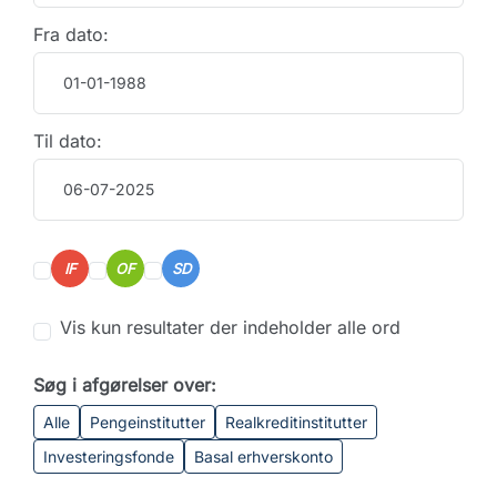
Fra dato:
Til dato:
IF
OF
SD
Vis kun resultater der indeholder alle ord
Søg i afgørelser over:
Alle
Pengeinstitutter
Realkreditinstitutter
Investeringsfonde
Basal erhverskonto