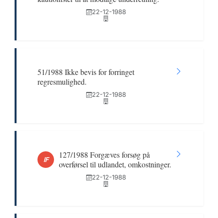
22-12-1988
51/1988 Ikke bevis for forringet
regresmulighed.
22-12-1988
127/1988 Forgæves forsøg på
IF
overførsel til udlandet, omkostninger.
22-12-1988