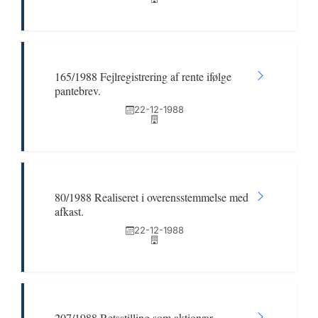
165/1988 Fejlregistrering af rente ifølge
pantebrev.
22-12-1988
80/1988 Realiseret i overensstemmelse med
afkast.
22-12-1988
207/1988 Retsstilling som aktionær.