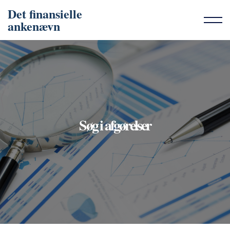
Det finansielle
ankenævn
Søg i afgørelser